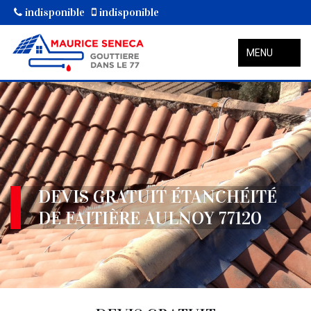
indisponible
indisponible
MENU
DEVIS GRATUIT ÉTANCHÉITÉ
DE FAITIÈRE AULNOY 77120