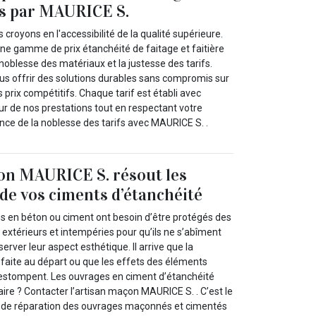
rts par MAURICE S.
croyons en l'accessibilité de la qualité supérieure.
e gamme de prix étanchéité de faitage et faitière
 noblesse des matériaux et la justesse des tarifs.
ous offrir des solutions durables sans compromis sur
es prix compétitifs. Chaque tarif est établi avec
leur de nos prestations tout en respectant votre
ence de la noblesse des tarifs avec MAURICE S. .
on MAURICE S. résout les
de vos ciments d’étanchéité
 en béton ou ciment ont besoin d’être protégés des
extérieurs et intempéries pour qu’ils ne s’abîment
éserver leur aspect esthétique. Il arrive que la
é faite au départ ou que les effets des éléments
s’estompent. Les ouvrages en ciment d’étanchéité
ire ? Contacter l’artisan maçon MAURICE S. . C’est le
x de réparation des ouvrages maçonnés et cimentés