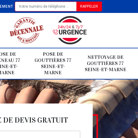
TEMENT
OSE DE
POSE DE
NETTOYAGE DE
NEAU 77
GOUTTIÈRES 77
GOUTTIÈRES 77
INE-ET-
SEINE-ET-
SEINE-ET-MARNE
MARNE
MARNE
DE DEVIS GRATUIT