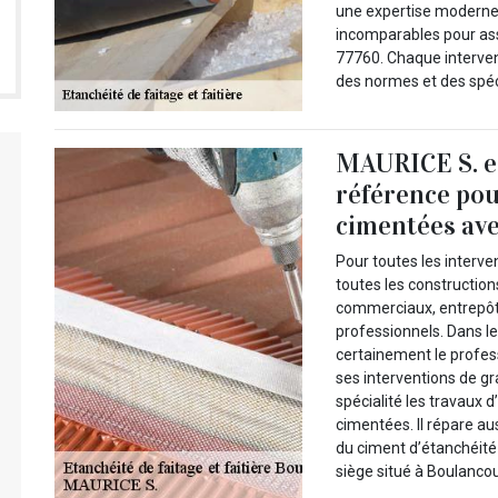
une expertise moderne
incomparables pour assu
77760. Chaque interven
des normes et des spéci
MAURICE S. es
référence pou
cimentées ave
Pour toutes les interv
toutes les construction
commerciaux, entrepôts…
professionnels. Dans l
certainement le profess
ses interventions de g
spécialité les travaux
cimentées. Il répare au
du ciment d’étanchéité 
siège situé à Boulancou