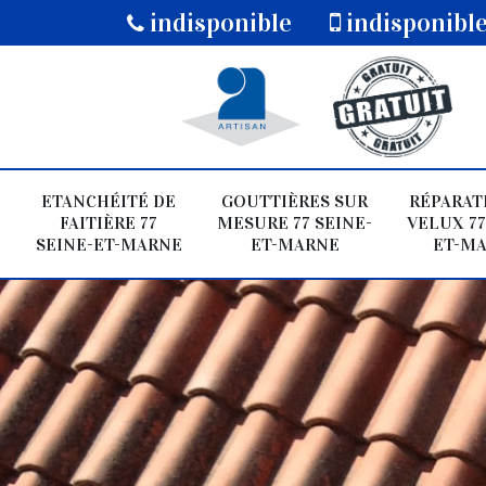
indisponible
indisponibl
ETANCHÉITÉ DE
GOUTTIÈRES SUR
RÉPARAT
FAITIÈRE 77
MESURE 77 SEINE-
VELUX 77
SEINE-ET-MARNE
ET-MARNE
ET-M