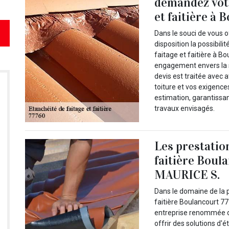
demandez votr
et faitière à 
Dans le souci de vous 
disposition la possibili
faitage et faitière à 
engagement envers la s
devis est traitée avec 
toiture et vos exigences
estimation, garantissa
travaux envisagés.
Les prestation
faitière Boul
MAURICE S.
Dans le domaine de la p
faitière Boulancourt 7
entreprise renommée d
offrir des solutions d'é