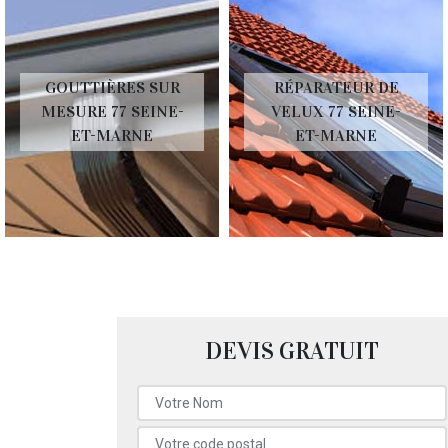
GOUTTIÈRES SUR
RÉPARATEUR DE
MESURE 77 SEINE-
VELUX 77 SEINE-
ET-MARNE
ET-MARNE
DEVIS GRATUIT