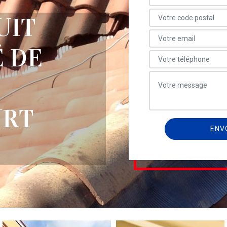
UIT
 DE
URT