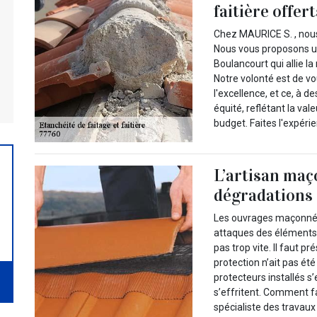
faitière offe
Chez MAURICE S. , nous 
Nous vous proposons un
Boulancourt qui allie la
Notre volonté est de v
l'excellence, et ce, à d
équité, reflétant la va
budget. Faites l'expéri
L’artisan maç
dégradations 
Les ouvrages maçonnés
attaques des éléments 
pas trop vite. Il faut pr
protection n’ait pas ét
protecteurs installés 
s’effritent. Comment fa
spécialiste des travau