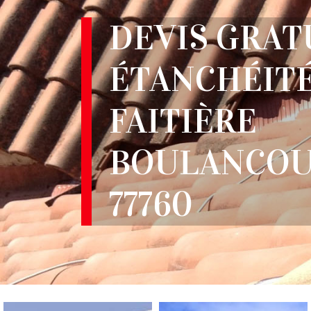
DEVIS GRAT
ÉTANCHÉITÉ
FAITIÈRE
BOULANCO
77760