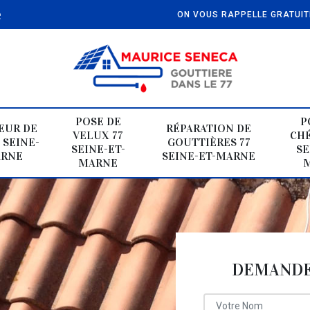
e
ON VOUS RAPPELLE GRATUI
POSE DE
P
EUR DE
RÉPARATION DE
VELUX 77
CHÉ
 SEINE-
GOUTTIÈRES 77
SEINE-ET-
SE
ARNE
SEINE-ET-MARNE
MARNE
DEMANDE 