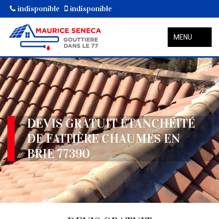
indisponible
indisponible
MENU
DEVIS GRATUIT ÉTANCHÉITÉ
DE FAITIÈRE CHAUMES EN
BRIE 77390