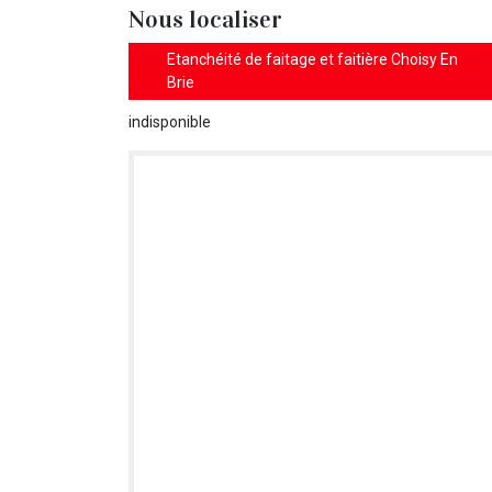
Nous localiser
Etanchéité de faitage et faitière Choisy En
Brie
indisponible