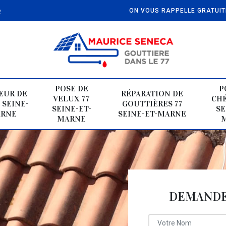
e
ON VOUS RAPPELLE GRATUI
POSE DE
P
EUR DE
RÉPARATION DE
VELUX 77
CHÉ
 SEINE-
GOUTTIÈRES 77
SEINE-ET-
SE
ARNE
SEINE-ET-MARNE
MARNE
DEMANDE 