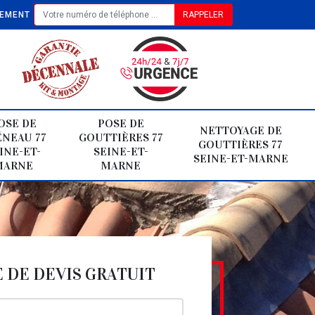
TEMENT
OSE DE
POSE DE
NETTOYAGE DE
NEAU 77
GOUTTIÈRES 77
GOUTTIÈRES 77
INE-ET-
SEINE-ET-
SEINE-ET-MARNE
MARNE
MARNE
DE DEVIS GRATUIT