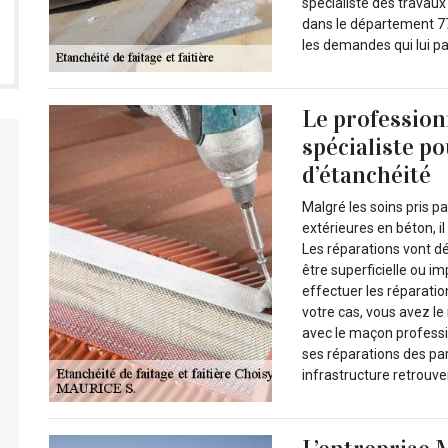
spécialiste des travau
dans le département 77
les demandes qui lui p
Le profession
spécialiste p
d’étanchéité
Malgré les soins pris p
extérieures en béton, i
Les réparations vont dé
être superficielle ou i
effectuer les réparati
votre cas, vous avez l
avec le maçon professio
ses réparations des pa
infrastructure retrouver