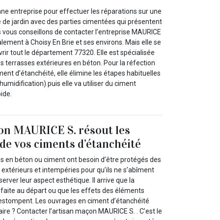
e entreprise pour effectuer les réparations sur une
e de jardin avec des parties cimentées qui présentent
 vous conseillons de contacter l’entreprise MAURICE
cipalement à Choisy En Brie et ses environs. Mais elle se
rir tout le département 77320. Elle est spécialisée
s terrasses extérieures en béton. Pour la réfection
ment d’étanchéité, elle élimine les étapes habituelles
umidification) puis elle va utiliser du ciment
pide.
on MAURICE S. résout les
de vos ciments d’étanchéité
 en béton ou ciment ont besoin d’être protégés des
extérieurs et intempéries pour qu’ils ne s’abîment
éserver leur aspect esthétique. Il arrive que la
é faite au départ ou que les effets des éléments
s’estompent. Les ouvrages en ciment d’étanchéité
ire ? Contacter l’artisan maçon MAURICE S. . C’est le