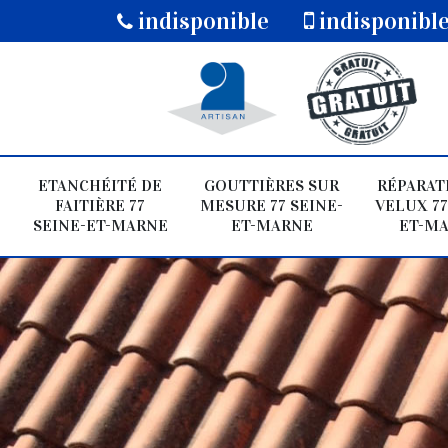
indisponible
indisponibl
ETANCHÉITÉ DE
GOUTTIÈRES SUR
RÉPARAT
FAITIÈRE 77
MESURE 77 SEINE-
VELUX 77
SEINE-ET-MARNE
ET-MARNE
ET-M