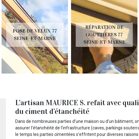
RÉPARATION DE
POSE DE CHÉ
X 77
GOUTTIÈRES 77
77 SEINE-E
RNE
SEINE-ET-MARNE
MARNE
L’artisan MAURICE S. refait avec qual
du ciment d’étanchéité
Dans de nombreuses parties d’une maison ou d’un bâtiment, on u
assurer l’étanchéité de l’infrastructure (caves, parkings souter
le temps les parties cimentées s’effritent pour diverses raisons