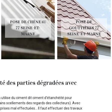
NEAU
POSE DE
NETTOYAGE 
T-
GOUTTIÈRES 77
GOUTTIÈRES
SEINE-ET-MARNE
SEINE-ET-MA
ité des parties dégradées avec
tilise du ciment dit ciment d’étanchéité pour
rains scellements des regards des collecteurs). Avec
 prises mal effectuées… Il faut effectuer des travaux