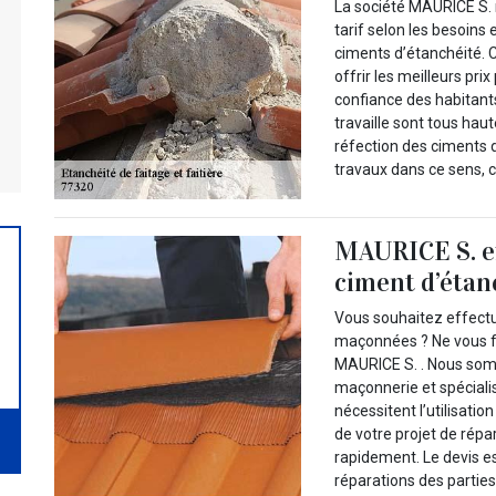
La société MAURICE S. m
tarif selon les besoins 
ciments d’étanchéité. C
offrir les meilleurs pri
confiance des habitant
travaille sont tous hau
réfection des ciments 
travaux dans ce sens, c
MAURICE S. ef
ciment d’étan
Vous souhaitez effectu
maçonnées ? Ne vous fa
MAURICE S. . Nous som
maçonnerie et spécialis
nécessitent l’utilisatio
de votre projet de répa
rapidement. Le devis es
réparations des parties