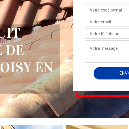
UIT
 DE
HOISY EN