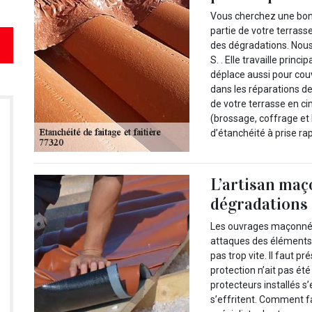
Vous cherchez une bonn
partie de votre terrass
des dégradations. Nous
S. . Elle travaille prin
déplace aussi pour couv
dans les réparations de
de votre terrasse en ci
(brossage, coffrage et h
d’étanchéité à prise ra
L’artisan maç
dégradations 
Les ouvrages maçonnés
attaques des éléments 
pas trop vite. Il faut pr
protection n’ait pas ét
protecteurs installés 
s’effritent. Comment fa