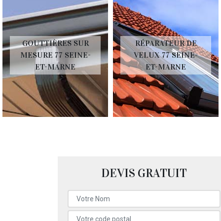
GOUTTIÈRES SUR
RÉPARATEUR DE
MESURE 77 SEINE-
VELUX 77 SEINE-
ET-MARNE
ET-MARNE
DEVIS GRATUIT