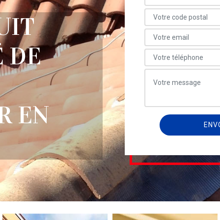
UIT
 DE
R EN