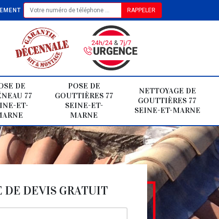
TEMENT
OSE DE
POSE DE
NETTOYAGE DE
NEAU 77
GOUTTIÈRES 77
GOUTTIÈRES 77
INE-ET-
SEINE-ET-
SEINE-ET-MARNE
MARNE
MARNE
DE DEVIS GRATUIT