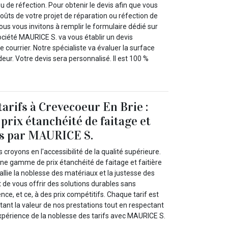
u de réfection. Pour obtenir le devis afin que vous
coûts de votre projet de réparation ou réfection de
us vous invitons à remplir le formulaire dédié sur
ociété MAURICE S. va vous établir un devis
 courrier. Notre spécialiste va évaluer la surface
deur. Votre devis sera personnalisé. Il est 100 %
arifs à Crevecoeur En Brie :
prix étanchéité de faitage et
rts par MAURICE S.
croyons en l'accessibilité de la qualité supérieure.
e gamme de prix étanchéité de faitage et faitière
allie la noblesse des matériaux et la justesse des
st de vous offrir des solutions durables sans
nce, et ce, à des prix compétitifs. Chaque tarif est
létant la valeur de nos prestations tout en respectant
expérience de la noblesse des tarifs avec MAURICE S.