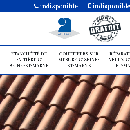
indisponible
indisponibl
ETANCHÉITÉ DE
GOUTTIÈRES SUR
RÉPARAT
FAITIÈRE 77
MESURE 77 SEINE-
VELUX 77
SEINE-ET-MARNE
ET-MARNE
ET-M