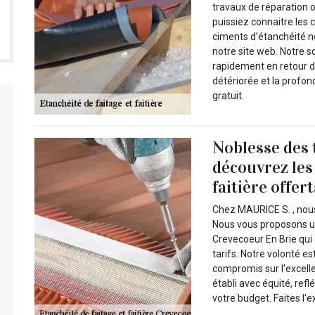
travaux de réparation o
puissiez connaitre les 
ciments d’étanchéité no
notre site web. Notre s
rapidement en retour de
détériorée et la profon
gratuit.
Noblesse des t
découvrez les 
faitière offe
Chez MAURICE S. , nous 
Nous vous proposons un
Crevecoeur En Brie qui 
tarifs. Notre volonté e
compromis sur l'excelle
établi avec équité, ref
votre budget. Faites l'
.