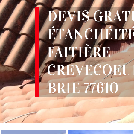
DEVIS GRAT
ÉTANCHÉITÉ
FAITIÈRE
CREVECOEU
BRIE 77610