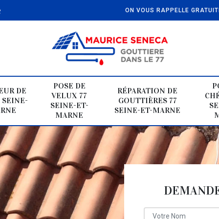
e
ON VOUS RAPPELLE GRATUI
POSE DE
P
EUR DE
RÉPARATION DE
VELUX 77
CHÉ
 SEINE-
GOUTTIÈRES 77
SEINE-ET-
SE
ARNE
SEINE-ET-MARNE
MARNE
DEMANDE 