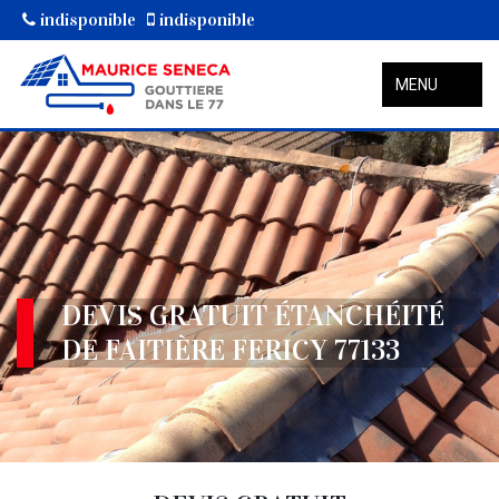
indisponible
indisponible
MENU
DEVIS GRATUIT ÉTANCHÉITÉ
DE FAITIÈRE FERICY 77133