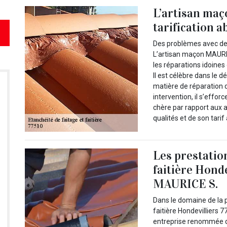
L’artisan maç
tarification 
Des problèmes avec des
L’artisan maçon MAURIC
les réparations idoines
Il est célèbre dans le 
matière de réparation 
intervention, il s’effor
chère par rapport aux a
qualités et de son tarif
Les prestation
faitière Hond
MAURICE S.
Dans le domaine de la p
faitière Hondevilliers 
entreprise renommée d