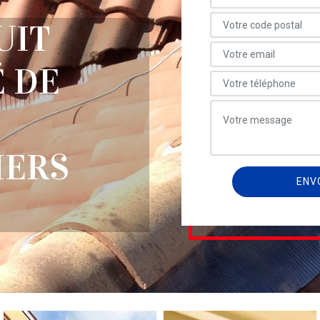
UIT
 DE
IERS