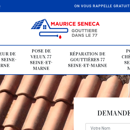
e
ON VOUS RAPPELLE GRATUI
POSE DE
P
EUR DE
RÉPARATION DE
VELUX 77
CHÉ
 SEINE-
GOUTTIÈRES 77
SEINE-ET-
SE
ARNE
SEINE-ET-MARNE
MARNE
DEMANDE 