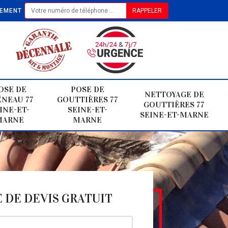
TEMENT
OSE DE
POSE DE
NETTOYAGE DE
NEAU 77
GOUTTIÈRES 77
GOUTTIÈRES 77
INE-ET-
SEINE-ET-
SEINE-ET-MARNE
MARNE
MARNE
DE DEVIS GRATUIT