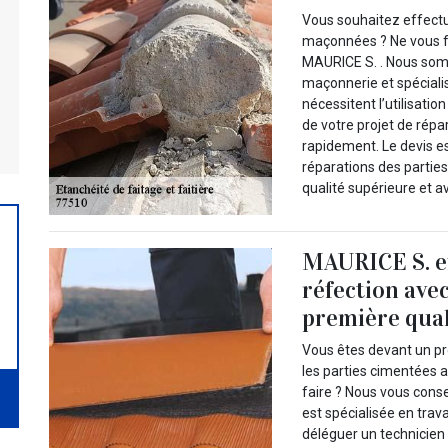
Vous souhaitez effectu
maçonnées ? Ne vous fa
MAURICE S. . Nous som
maçonnerie et spécialis
nécessitent l’utilisatio
de votre projet de répa
rapidement. Le devis es
réparations des parties
qualité supérieure et av
MAURICE S. ef
réfection ave
première qual
Vous êtes devant un p
les parties cimentées 
faire ? Nous vous cons
est spécialisée en tra
déléguer un technicien 