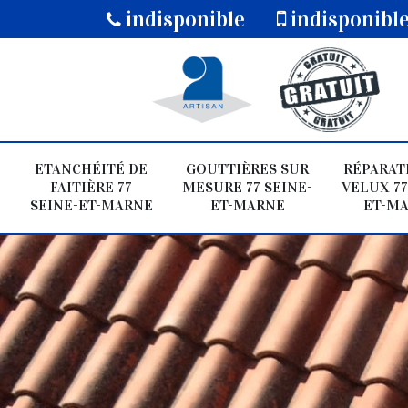
indisponible
indisponibl
ETANCHÉITÉ DE
GOUTTIÈRES SUR
RÉPARAT
FAITIÈRE 77
MESURE 77 SEINE-
VELUX 77
SEINE-ET-MARNE
ET-MARNE
ET-M