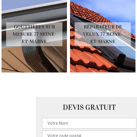
GOUTTIÈRES SUR
RÉPARATEUR DE
MESURE 77 SEINE-
VELUX 77 SEINE-
ET-MARNE
ET-MARNE
DEVIS GRATUIT