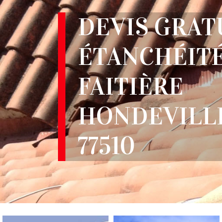
DEVIS GRAT
ÉTANCHÉITÉ
FAITIÈRE
HONDEVILL
77510