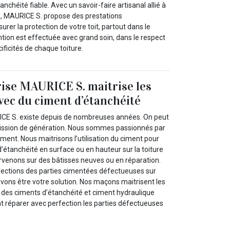
tanchéité fiable. Avec un savoir-faire artisanal allié à
, MAURICE S. propose des prestations
rer la protection de votre toit, partout dans le
tion est effectuée avec grand soin, dans le respect
ficités de chaque toiture.
ise MAURICE S. maitrise les
vec du ciment d’étanchéité
ICE S. existe depuis de nombreuses années. On peut
ssion de génération. Nous sommes passionnés par
iment. Nous maitrisons l’utilisation du ciment pour
’étanchéité en surface ou en hauteur sur la toiture
rvenons sur des bâtisses neuves ou en réparation.
éfections des parties cimentées défectueuses sur
vons être votre solution. Nos maçons maitrisent les
n des ciments d’étanchéité et ciment hydraulique
nt réparer avec perfection les parties défectueuses