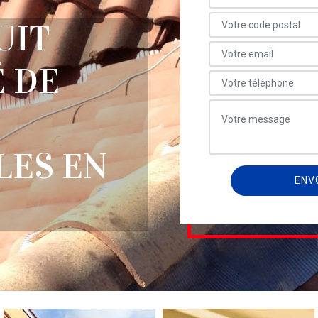
UIT
 DE
LES EN