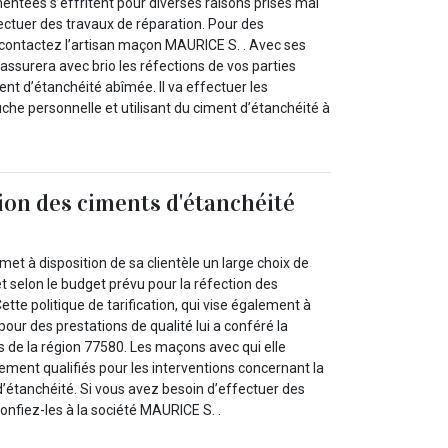
mentées s’effritent pour diverses raisons prises mal
ectuer des travaux de réparation. Pour des
, contactez l’artisan maçon MAURICE S. . Avec ses
 assurera avec brio les réfections de vos parties
nt d’étanchéité abîmée. Il va effectuer les
che personnelle et utilisant du ciment d’étanchéité à
tion des ciments d'étanchéité
et à disposition de sa clientèle un large choix de
et selon le budget prévu pour la réfection des
ette politique de tarification, qui vise également à
x pour des prestations de qualité lui a conféré la
s de la région 77580. Les maçons avec qui elle
tement qualifiés pour les interventions concernant la
d’étanchéité. Si vous avez besoin d’effectuer des
onfiez-les à la société MAURICE S. .