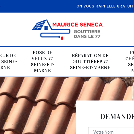
e
ON VOUS RAPPELLE GRATUI
POSE DE
P
EUR DE
RÉPARATION DE
VELUX 77
CHÉ
 SEINE-
GOUTTIÈRES 77
SEINE-ET-
SE
ARNE
SEINE-ET-MARNE
MARNE
DEMANDE 