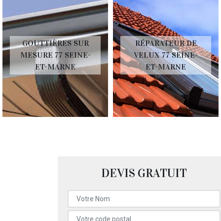
GOUTTIÈRES SUR
RÉPARATEUR DE
MESURE 77 SEINE-
VELUX 77 SEINE-
ET-MARNE
ET-MARNE
DEVIS GRATUIT