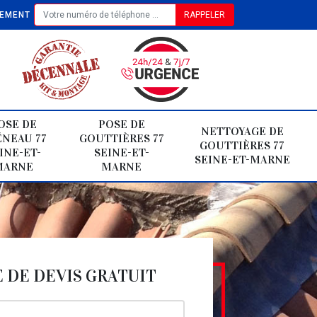
TEMENT
OSE DE
POSE DE
NETTOYAGE DE
NEAU 77
GOUTTIÈRES 77
GOUTTIÈRES 77
INE-ET-
SEINE-ET-
SEINE-ET-MARNE
MARNE
MARNE
DE DEVIS GRATUIT