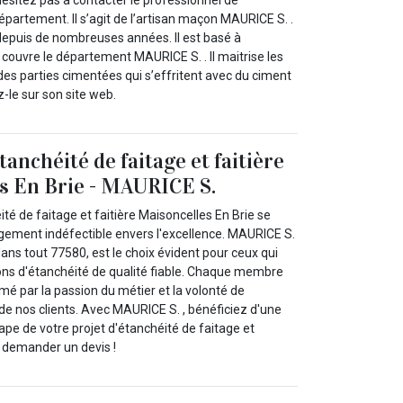
partement. Il s’agit de l’artisan maçon MAURICE S. .
 depuis de nombreuses années. Il est basé à
 couvre le département MAURICE S. . Il maitrise les
des parties cimentées qui s’effritent avec du ciment
-le sur son site web.
tanchéité de faitage et faitière
s En Brie - MAURICE S.
té de faitage et faitière Maisoncelles En Brie se
gement indéfectible envers l'excellence. MAURICE S.
dans tout 77580, est le choix évident pour ceux qui
ons d'étanchéité de qualité fiable. Chaque membre
mé par la passion du métier et la volonté de
de nos clients. Avec MAURICE S. , bénéficiez d'une
pe de votre projet d'étanchéité de faitage et
s demander un devis !