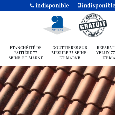
indisponible
indisponibl
ETANCHÉITÉ DE
GOUTTIÈRES SUR
RÉPARAT
FAITIÈRE 77
MESURE 77 SEINE-
VELUX 77
SEINE-ET-MARNE
ET-MARNE
ET-M