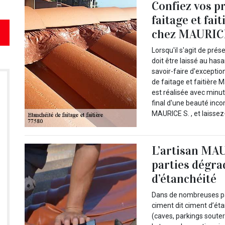
Confiez vos pr
faitage et fai
chez MAURICE
Lorsqu'il s'agit de prése
doit être laissé au has
savoir-faire d'exception
de faitage et faitière 
est réalisée avec minuti
final d'une beauté inco
MAURICE S. , et laissez
L’artisan MAU
parties dégra
d’étanchéité
Dans de nombreuses par
ciment dit ciment d’éta
(caves, parkings soute