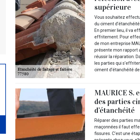
supérieure
Vous souhaitez effectu
du ciment d’étanchéité q
En premier lieu, il va e
effritement. Pour effe
de mon entreprise MAUR
présente mon rapport a
réussir la réparation. 
les parties qui s’effrit
ciment d’étanchéité de 
MAURICE S. es
des parties c
d’étanchéité
Réparer des parties ma
maçonnées il faut effe
fissures. C’est une éta
présente chez vous, n’h