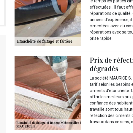
le temps les parties ci
effectuées… Il faut eff
réparations de qualité
années d’expérience, il
cimentées avec du cime
réparations avec sa tou
prise rapide.
Prix de réfec
dégradés
La société MAURICE S. m
tarif selon les besoins 
ciments d’étanchéité. C
offrir les meilleurs pri
confiance des habitant
travaille sont tous hau
réfection des ciments 
travaux dans ce sens, c