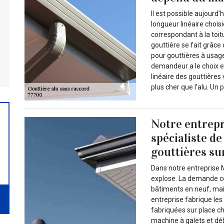
Il est possible aujourd’
longueur linéaire chois
correspondant à la toit
gouttière se fait grâc
pour gouttières à usage
demandeur a le choix en
linéaire des gouttières
plus cher que l’alu. Un 
Notre entrepr
spécialiste de
gouttières s
Dans notre entreprise 
explose. La demande co
bâtiments en neuf, mai
entreprise fabrique les
fabriquées sur place ch
machine à galets et déb