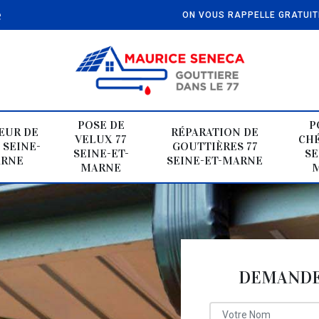
e
ON VOUS RAPPELLE GRATUI
POSE DE
P
EUR DE
RÉPARATION DE
VELUX 77
CHÉ
 SEINE-
GOUTTIÈRES 77
SEINE-ET-
SE
ARNE
SEINE-ET-MARNE
MARNE
DEMANDE 