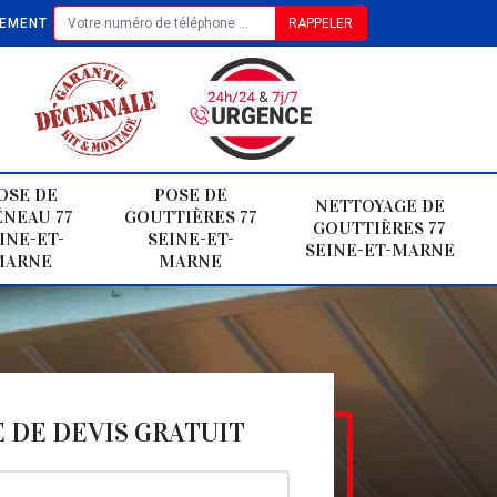
TEMENT
OSE DE
POSE DE
NETTOYAGE DE
NEAU 77
GOUTTIÈRES 77
GOUTTIÈRES 77
INE-ET-
SEINE-ET-
SEINE-ET-MARNE
MARNE
MARNE
DE DEVIS GRATUIT