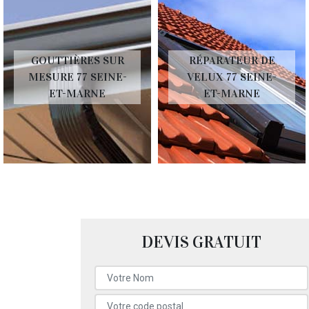
GOUTTIÈRES SUR
RÉPARATEUR DE
MESURE 77 SEINE-
VELUX 77 SEINE-
ET-MARNE
ET-MARNE
DEVIS GRATUIT