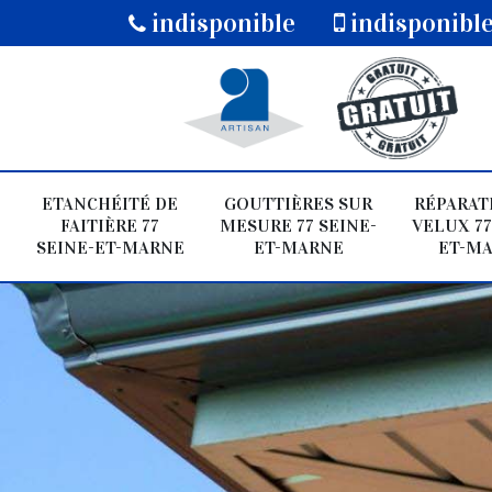
indisponible
indisponibl
ETANCHÉITÉ DE
GOUTTIÈRES SUR
RÉPARAT
FAITIÈRE 77
MESURE 77 SEINE-
VELUX 77
SEINE-ET-MARNE
ET-MARNE
ET-M