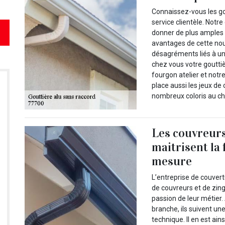
Connaissez-vous les go
service clientèle. Notr
donner de plus amples 
avantages de cette nouv
désagréments liés à un
chez vous votre goutti
fourgon atelier et notr
place aussi les jeux de
nombreux coloris au ch
Les couvreurs
maitrisent la 
mesure
L’entreprise de couver
de couvreurs et de zing
passion de leur métier
branche, ils suivent un
technique. Il en est ai