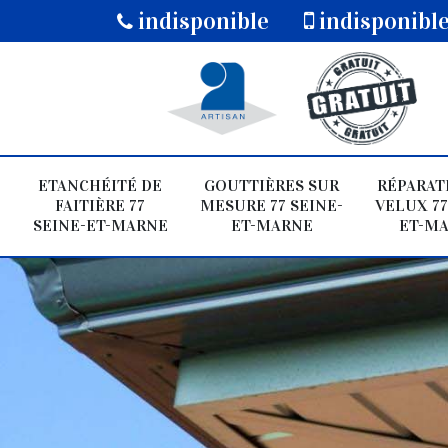
indisponible
indisponibl
ETANCHÉITÉ DE
GOUTTIÈRES SUR
RÉPARAT
FAITIÈRE 77
MESURE 77 SEINE-
VELUX 77
SEINE-ET-MARNE
ET-MARNE
ET-M