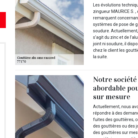
Les évolutions techniqu
zingueur MAURICE S. , 
remarquent concernant l
systèmes de pose de gou
soudure. Actuellement, 
s’agit du zinc et de l’
joint ni soudure, il dis
chez le client les goutt
la suite.
Notre société
abordable pou
sur mesure
Actuellement, nous avon
répondre à des demande
fuites des gouttières,
des gouttières ou des j
des gouttières sur mes