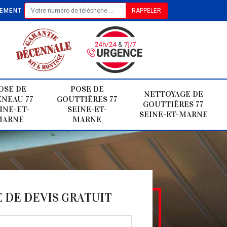
TEMENT
OSE DE
POSE DE
NETTOYAGE DE
NEAU 77
GOUTTIÈRES 77
GOUTTIÈRES 77
INE-ET-
SEINE-ET-
SEINE-ET-MARNE
MARNE
MARNE
DE DEVIS GRATUIT