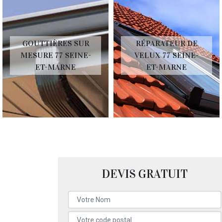
GOUTTIÈRES SUR
RÉPARATEUR DE
MESURE 77 SEINE-
VELUX 77 SEINE-
ET-MARNE
ET-MARNE
DEVIS GRATUIT