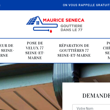
e
ON VOUS RAPPELLE GRATUI
POSE DE
P
EUR DE
RÉPARATION DE
VELUX 77
CHÉ
 SEINE-
GOUTTIÈRES 77
SEINE-ET-
SE
ARNE
SEINE-ET-MARNE
MARNE
DEMANDE 