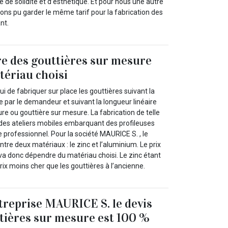
e de solidité et d’esthétique. Et pour nous une autre
vons pu garder le même tarif pour la fabrication des
nt.
ire des gouttières sur mesure
ériau choisi
hui de fabriquer sur place les gouttières suivant la
ie par le demandeur et suivant la longueur linéaire
ure ou gouttière sur mesure. La fabrication de telle
e des ateliers mobiles embarquant des profileuses
 professionnel. Pour la société MAURICE S. , le
tre deux matériaux : le zinc et l’aluminium. Le prix
 va donc dépendre du matériau choisi. Le zinc étant
prix moins cher que les gouttières à l’ancienne.
treprise MAURICE S. le devis
tières sur mesure est 100 %