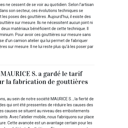
es ne cessent de se voir au quotidien. Selon l’artisan
dans son secteur, ces évolutions techniques se
es poses des gouttières. Aujourd’hui, il existe des
ttière sur mesure. Ils ne nécessitent aucun joint ni
deux matériaux bénéficient de cette technique. Il
aluminium. Pour avoir ces gouttières sur mesure sans
pose d’un camion atelier qui lui permet de fabriquer
ières sur mesure. Il ne lui reste plus qu’à les poser par
 MAURICE S. a gardé le tarif
r la fabrication de gouttières
s, au sein de notre société MAURICE S. , la fierté de
s qui ont été pressentes de réduire les causes des
 ces causes se situent au niveau des emboitements
oints. Avec l’atelier mobile, nous fabriquons sur place
ure. Cette avancée est un avantage certain pour les