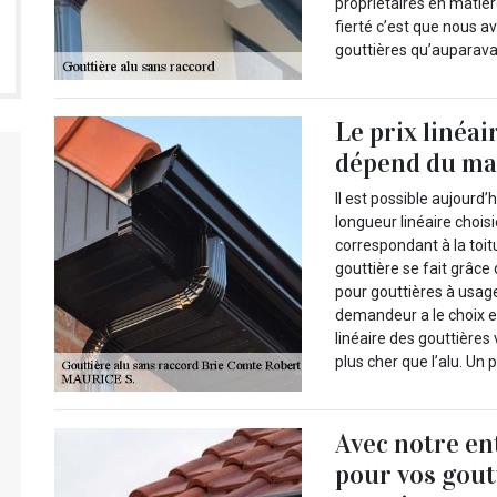
propriétaires en matièr
fierté c’est que nous a
gouttières qu’auparava
Le prix linéa
dépend du mat
Il est possible aujourd’
longueur linéaire chois
correspondant à la toit
gouttière se fait grâc
pour gouttières à usage
demandeur a le choix en
linéaire des gouttières
plus cher que l’alu. Un 
Avec notre en
pour vos gout