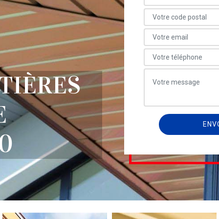
TIÈRES
E
00