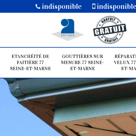
indisponible
indisponibl
ETANCHÉITÉ DE
GOUTTIÈRES SUR
RÉPARAT
FAITIÈRE 77
MESURE 77 SEINE-
VELUX 77
SEINE-ET-MARNE
ET-MARNE
ET-M