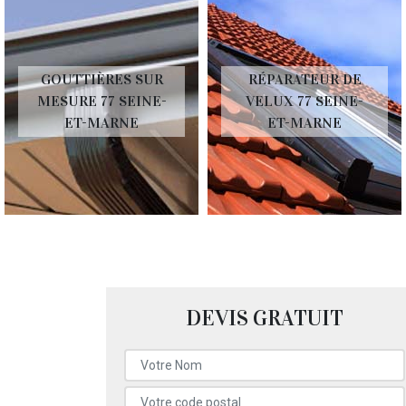
GOUTTIÈRES SUR
RÉPARATEUR DE
MESURE 77 SEINE-
VELUX 77 SEINE-
ET-MARNE
ET-MARNE
DEVIS GRATUIT