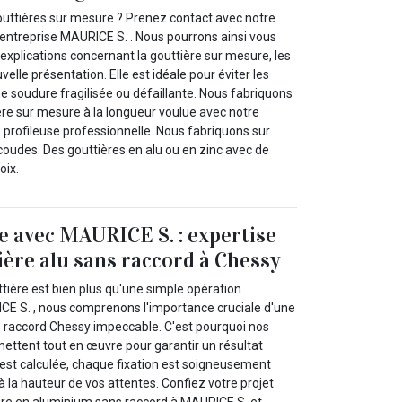
uttières sur mesure ? Prenez contact avec notre
e entreprise MAURICE S. . Nous pourrons ainsi vous
explications concernant la gouttière sur mesure, les
elle présentation. Elle est idéale pour éviter les
e soudure fragilisée ou défaillante. Nous fabriquons
ère sur mesure à la longueur voulue avec notre
e profileuse professionnelle. Nous fabriquons sur
 coudes. Des gouttières en alu ou en zinc avec de
oix.
se avec MAURICE S. : expertise
ière alu sans raccord à Chessy
uttière est bien plus qu'une simple opération
E S. , nous comprenons l'importance cruciale d'une
s raccord Chessy impeccable. C'est pourquoi nos
 mettent tout en œuvre pour garantir un résultat
est calculée, chaque fixation est soigneusement
à la hauteur de vos attentes. Confiez votre projet
tière en aluminium sans raccord à MAURICE S. et