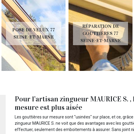
RÉPARATION DE
POSE DE VELUX 77
GOUTTIÈRES 77
SEINE-ET-MARNE
SEINE-ET-MARNE
Pour l’artisan zingueur MAURICE S. , l
mesure est plus aisée
Les gouttières sur mesure sont "usinées" sur place, et ce, grâce
zingueur MAURICE S. ne voit que des avantages avec les gouttièr
effectuer, seulement des emboitements à assurer. Sans joint ni