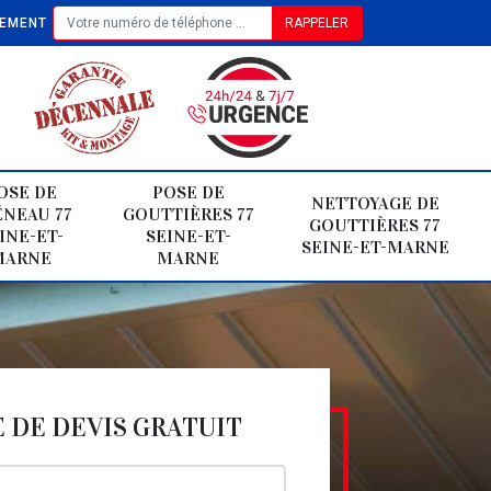
TEMENT
OSE DE
POSE DE
NETTOYAGE DE
NEAU 77
GOUTTIÈRES 77
GOUTTIÈRES 77
INE-ET-
SEINE-ET-
SEINE-ET-MARNE
MARNE
MARNE
DE DEVIS GRATUIT