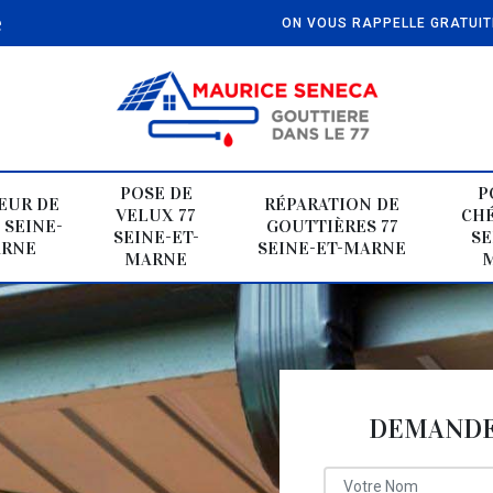
e
ON VOUS RAPPELLE GRATUI
POSE DE
P
EUR DE
RÉPARATION DE
VELUX 77
CHÉ
 SEINE-
GOUTTIÈRES 77
SEINE-ET-
SE
ARNE
SEINE-ET-MARNE
MARNE
DEMANDE 