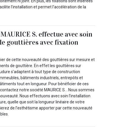
itement ni joint. En plus, les fixations sont insérées
cilite l’installation et permet l’accélération de la
 MAURICE S. effectue avec soin
 de gouttières avec fixation
ier de cette nouveauté des gouttières sur mesure et
nts de gouttière. En effet les gouttières sur
udure s’adaptent à tout type de construction
immeubles, bâtiments industriels, entrepôts et
iments tout en longueur. Pour bénéficier de ces
, contactez notre société MAURICE S. . Nous sommes
nouveauté. Nous effectuons avec soin l’installation
re, quelle que soit la longueur linéaire de votre
ierez de l’esthétisme apporter par cette nouveauté
ibles.