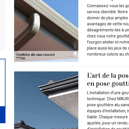
Connaissez-vous les go
service clientèle. Notr
donner de plus amples 
avantages de cette nouv
désagréments liés à un
chez vous votre goutti
fourgon atelier et notr
place aussi les jeux de
nombreux coloris au ch
L'art de la po
en pose goutt
L'installation d'une go
technique. Chez MAURIC
pose gouttière alu san
équipes d'installation,
fiable. Chaque mesure 
ajustée, pour un rendu 
d'installation de gout