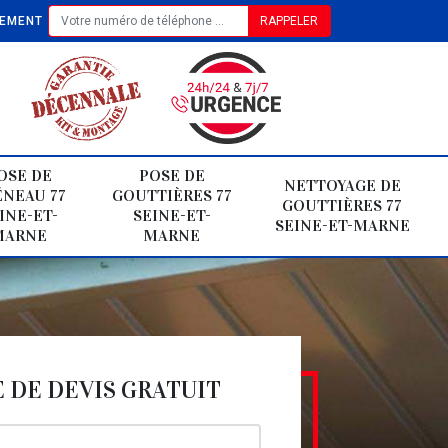
TEMENT
OSE DE
POSE DE
NETTOYAGE DE
NEAU 77
GOUTTIÈRES 77
GOUTTIÈRES 77
INE-ET-
SEINE-ET-
SEINE-ET-MARNE
MARNE
MARNE
DE DEVIS GRATUIT