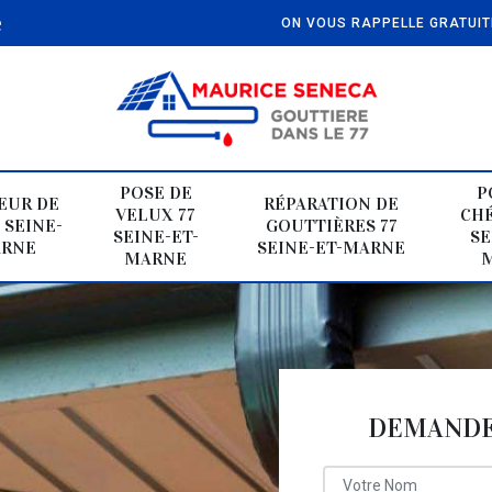
e
ON VOUS RAPPELLE GRATUI
POSE DE
P
EUR DE
RÉPARATION DE
VELUX 77
CHÉ
 SEINE-
GOUTTIÈRES 77
SEINE-ET-
SE
ARNE
SEINE-ET-MARNE
MARNE
DEMANDE 