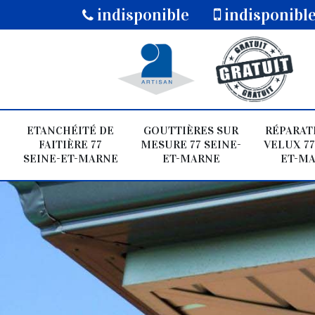
indisponible
indisponibl
ETANCHÉITÉ DE
GOUTTIÈRES SUR
RÉPARAT
FAITIÈRE 77
MESURE 77 SEINE-
VELUX 77
SEINE-ET-MARNE
ET-MARNE
ET-M