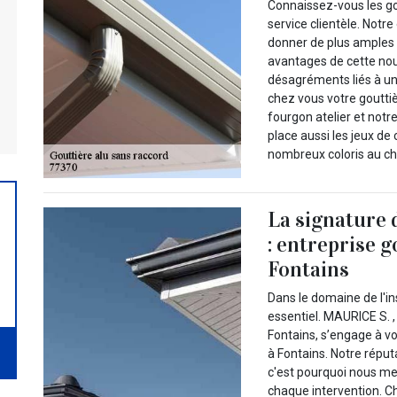
Connaissez-vous les go
service clientèle. Notr
donner de plus amples 
avantages de cette nouv
désagréments liés à un
chez vous votre goutti
fourgon atelier et notr
place aussi les jeux de
nombreux coloris au ch
La signature 
: entreprise g
Fontains
Dans le domaine de l'in
essentiel. MAURICE S. ,
Fontains, s’engage à v
à Fontains. Notre réputa
c'est pourquoi nous me
chaque intervention. Cho