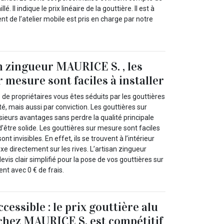
llé. Il indique le prix linéaire de la gouttière. Il est à
t de l’atelier mobile est pris en charge par notre
an zingueur MAURICE S. , les
 mesure sont faciles à installer
de propriétaires vous êtes séduits par les gouttières
té, mais aussi par conviction. Les gouttières sur
ieurs avantages sans perdre la qualité principale
d’être solide. Les gouttières sur mesure sont faciles
sont invisibles. En effet, ils se trouvent à l’intérieur
ixe directement sur les rives. L’artisan zingueur
vis clair simplifié pour la pose de vos gouttières sur
ent avec 0 € de frais.
ccessible : le prix gouttière alu
chez MAURICE S. est compétitif