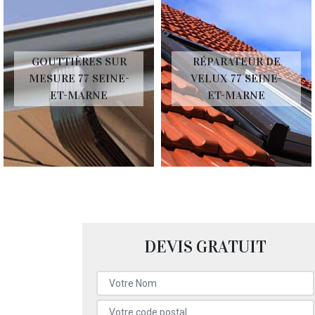
GOUTTIÈRES SUR
RÉPARATEUR DE
MESURE 77 SEINE-
VELUX 77 SEINE-
ET-MARNE
ET-MARNE
DEVIS GRATUIT