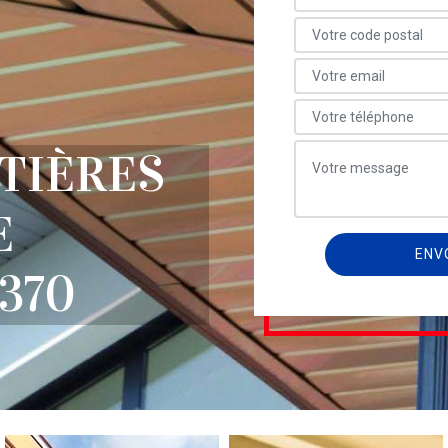
TIÈRES
E
370