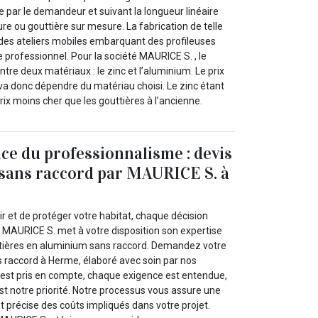
ie par le demandeur et suivant la longueur linéaire
ure ou gouttière sur mesure. La fabrication de telle
e des ateliers mobiles embarquant des profileuses
 professionnel. Pour la société MAURICE S. , le
tre deux matériaux : le zinc et l’aluminium. Le prix
 va donc dépendre du matériau choisi. Le zinc étant
prix moins cher que les gouttières à l’ancienne.
ce du professionnalisme : devis
 sans raccord par MAURICE S. à
lir et de protéger votre habitat, chaque décision
 MAURICE S. met à votre disposition son expertise
ttières en aluminium sans raccord. Demandez votre
s raccord à Herme, élaboré avec soin par nos
 est pris en compte, chaque exigence est entendue,
est notre priorité. Notre processus vous assure une
 précise des coûts impliqués dans votre projet.