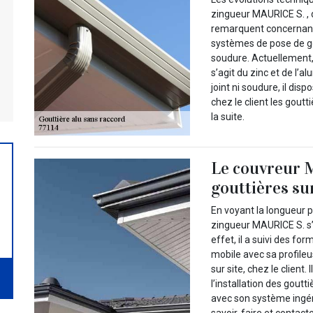
zingueur MAURICE S. , 
remarquent concernant l
systèmes de pose de gou
soudure. Actuellement, 
s’agit du zinc et de l’
joint ni soudure, il dis
chez le client les goutt
la suite.
Le couvreur M
gouttières sur
En voyant la longueur p
zingueur MAURICE S. s’e
effet, il a suivi des form
mobile avec sa profileu
sur site, chez le client
l’installation des goutt
avec son système ingéni
savoir-faire et contacte