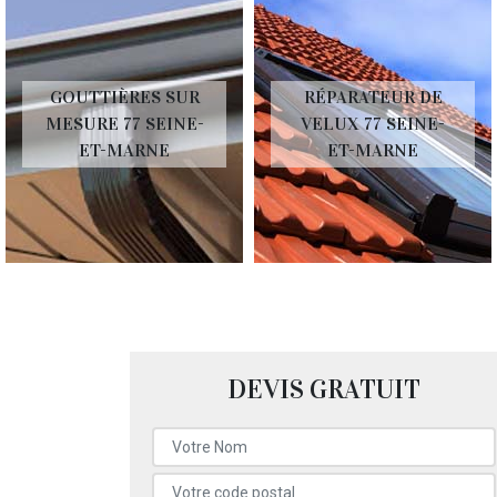
GOUTTIÈRES SUR
RÉPARATEUR DE
MESURE 77 SEINE-
VELUX 77 SEINE-
ET-MARNE
ET-MARNE
DEVIS GRATUIT