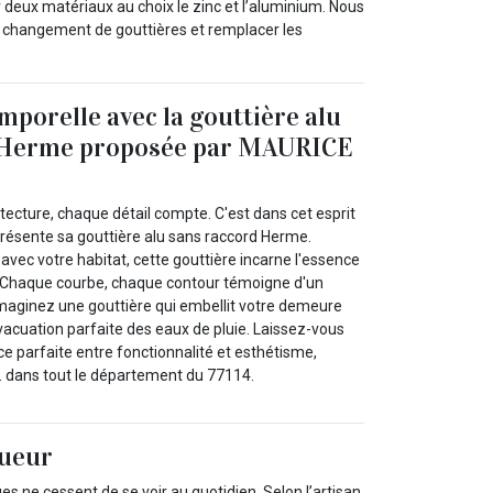
r deux matériaux au choix le zinc et l’aluminium. Nous
changement de gouttières et remplacer les
mporelle avec la gouttière alu
 Herme proposée par MAURICE
hitecture, chaque détail compte. C'est dans cet esprit
ésente sa gouttière alu sans raccord Herme.
vec votre habitat, cette gouttière incarne l'essence
Chaque courbe, chaque contour témoigne d'un
 Imaginez une gouttière qui embellit votre demeure
vacuation parfaite des eaux de pluie. Laissez-vous
nce parfaite entre fonctionnalité et esthétisme,
 dans tout le département du 77114.
gueur
es ne cessent de se voir au quotidien. Selon l’artisan