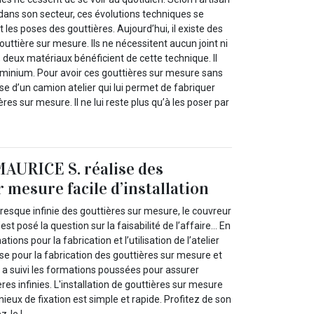
dans son secteur, ces évolutions techniques se
es poses des gouttières. Aujourd’hui, il existe des
ttière sur mesure. Ils ne nécessitent aucun joint ni
deux matériaux bénéficient de cette technique. Il
aluminium. Pour avoir ces gouttières sur mesure sans
pose d’un camion atelier qui lui permet de fabriquer
ières sur mesure. Il ne lui reste plus qu’à les poser par
AURICE S. réalise des
 mesure facile d’installation
resque infinie des gouttières sur mesure, le couvreur
st posé la question sur la faisabilité de l’affaire… En
ations pour la fabrication et l’utilisation de l’atelier
se pour la fabrication des gouttières sur mesure et
. Il a suivi les formations poussées pour assurer
ières infinies. L'installation de gouttières sur mesure
eux de fixation est simple et rapide. Profitez de son
z-le !