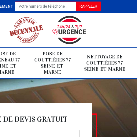
TEMENT
OSE DE
POSE DE
NETTOYAGE DE
NEAU 77
GOUTTIÈRES 77
GOUTTIÈRES 77
INE-ET-
SEINE-ET-
SEINE-ET-MARNE
MARNE
MARNE
DE DEVIS GRATUIT