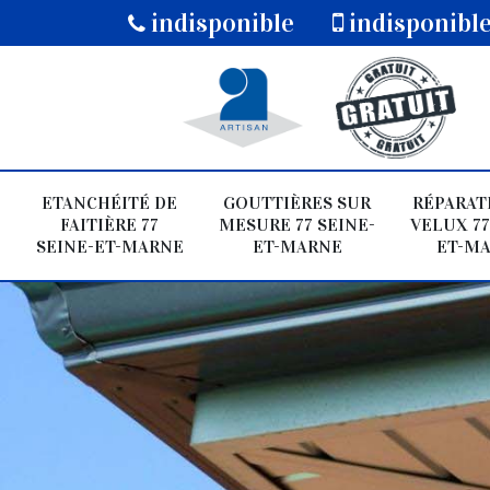
indisponible
indisponibl
ETANCHÉITÉ DE
GOUTTIÈRES SUR
RÉPARAT
FAITIÈRE 77
MESURE 77 SEINE-
VELUX 77
SEINE-ET-MARNE
ET-MARNE
ET-M