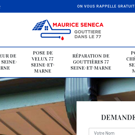
e
ON VOUS RAPPELLE GRATUI
POSE DE
P
EUR DE
RÉPARATION DE
VELUX 77
CHÉ
 SEINE-
GOUTTIÈRES 77
SEINE-ET-
SE
ARNE
SEINE-ET-MARNE
MARNE
DEMANDE 