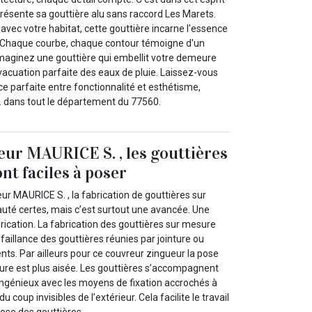
ésente sa gouttière alu sans raccord Les Marets.
vec votre habitat, cette gouttière incarne l'essence
Chaque courbe, chaque contour témoigne d'un
 Imaginez une gouttière qui embellit votre demeure
vacuation parfaite des eaux de pluie. Laissez-vous
nce parfaite entre fonctionnalité et esthétisme,
 dans tout le département du 77560.
eur MAURICE S. , les gouttières
nt faciles à poser
ur MAURICE S. , la fabrication de gouttières sur
té certes, mais c’est surtout une avancée. Une
ication. La fabrication des gouttières sur mesure
éfaillance des gouttières réunies par jointure ou
s. Par ailleurs pour ce couvreur zingueur la pose
ure est plus aisée. Les gouttières s’accompagnent
ngénieux avec les moyens de fixation accrochés à
du coup invisibles de l’extérieur. Cela facilite le travail
ose des gouttières.