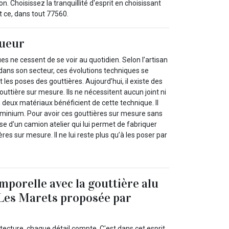
. Choisissez la tranquillité d'esprit en choisissant
 ce, dans tout 77560.
gueur
es ne cessent de se voir au quotidien. Selon l’artisan
dans son secteur, ces évolutions techniques se
es poses des gouttières. Aujourd’hui, il existe des
ttière sur mesure. Ils ne nécessitent aucun joint ni
deux matériaux bénéficient de cette technique. Il
aluminium. Pour avoir ces gouttières sur mesure sans
pose d’un camion atelier qui lui permet de fabriquer
ières sur mesure. Il ne lui reste plus qu’à les poser par
mporelle avec la gouttière alu
Les Marets proposée par
hitecture, chaque détail compte. C'est dans cet esprit