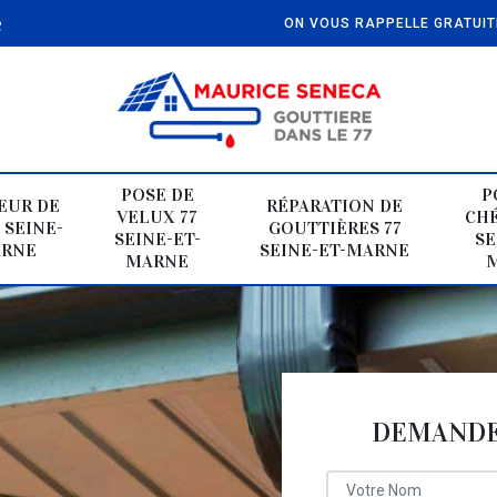
e
ON VOUS RAPPELLE GRATUI
POSE DE
P
EUR DE
RÉPARATION DE
VELUX 77
CHÉ
 SEINE-
GOUTTIÈRES 77
SEINE-ET-
SE
ARNE
SEINE-ET-MARNE
MARNE
DEMANDE 