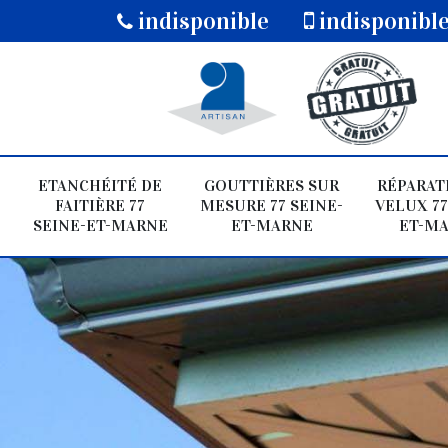
indisponible
indisponibl
ETANCHÉITÉ DE
GOUTTIÈRES SUR
RÉPARAT
FAITIÈRE 77
MESURE 77 SEINE-
VELUX 77
SEINE-ET-MARNE
ET-MARNE
ET-M