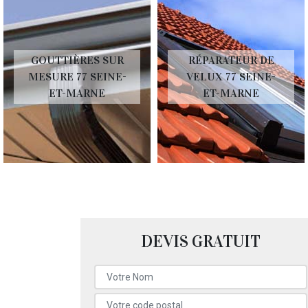
GOUTTIÈRES SUR
RÉPARATEUR DE
MESURE 77 SEINE-
VELUX 77 SEINE-
ET-MARNE
ET-MARNE
DEVIS GRATUIT