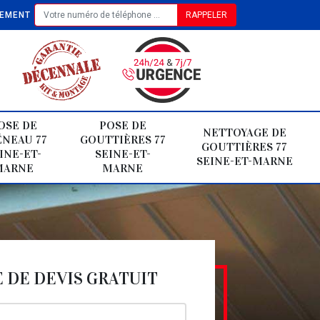
TEMENT
OSE DE
POSE DE
NETTOYAGE DE
NEAU 77
GOUTTIÈRES 77
GOUTTIÈRES 77
INE-ET-
SEINE-ET-
SEINE-ET-MARNE
MARNE
MARNE
DE DEVIS GRATUIT