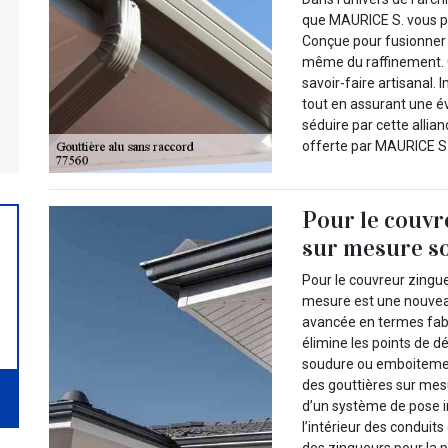
que MAURICE S. vous pr
Conçue pour fusionner a
même du raffinement. 
savoir-faire artisanal.
tout en assurant une é
séduire par cette allia
offerte par MAURICE S.
Pour le couvr
sur mesure so
Pour le couvreur zingue
mesure est une nouveau
avancée en termes fabr
élimine les points de d
soudure ou emboitement
des gouttières sur mes
d’un système de pose i
l’intérieur des conduits 
des zingueurs pour la p