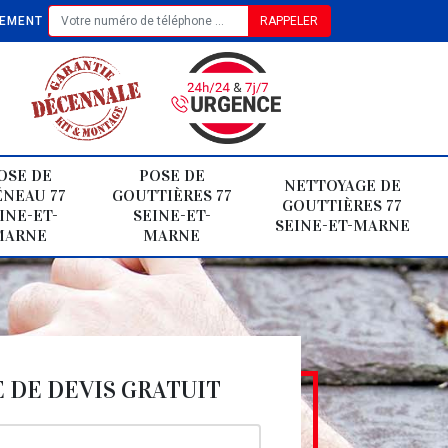
TEMENT
OSE DE
POSE DE
NETTOYAGE DE
NEAU 77
GOUTTIÈRES 77
GOUTTIÈRES 77
INE-ET-
SEINE-ET-
SEINE-ET-MARNE
MARNE
MARNE
DE DEVIS GRATUIT