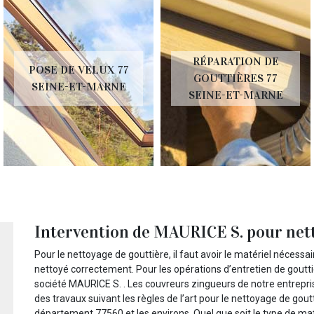
RÉPARATION DE
POSE DE VELUX 77
GOUTTIÈRES 77
SEINE-ET-MARNE
SEINE-ET-MARNE
Intervention de MAURICE S. pour nett
Pour le nettoyage de gouttière, il faut avoir le matériel nécessaire
nettoyé correctement. Pour les opérations d’entretien de goutti
société MAURICE S. . Les couvreurs zingueurs de notre entreprise
des travaux suivant les règles de l’art pour le nettoyage de gout
département 77560 et les environs. Quel que soit le type de mat