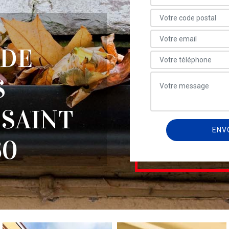
 DE
S
SAINT
60