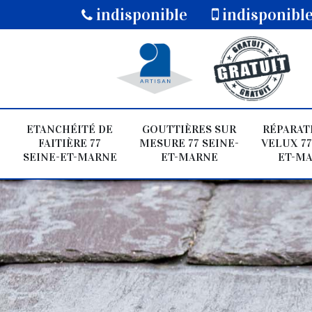
indisponible
indisponibl
ETANCHÉITÉ DE
GOUTTIÈRES SUR
RÉPARAT
FAITIÈRE 77
MESURE 77 SEINE-
VELUX 77
SEINE-ET-MARNE
ET-MARNE
ET-M