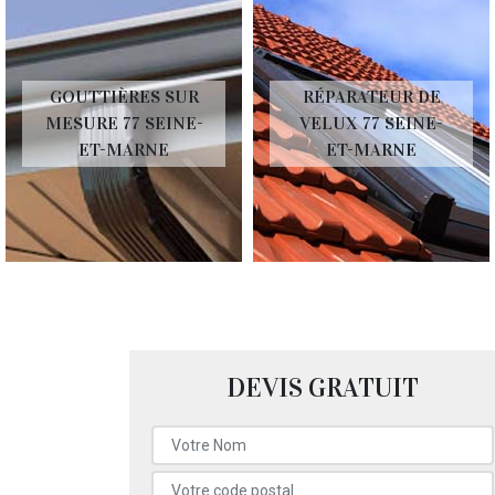
GOUTTIÈRES SUR
RÉPARATEUR DE
MESURE 77 SEINE-
VELUX 77 SEINE-
ET-MARNE
ET-MARNE
DEVIS GRATUIT