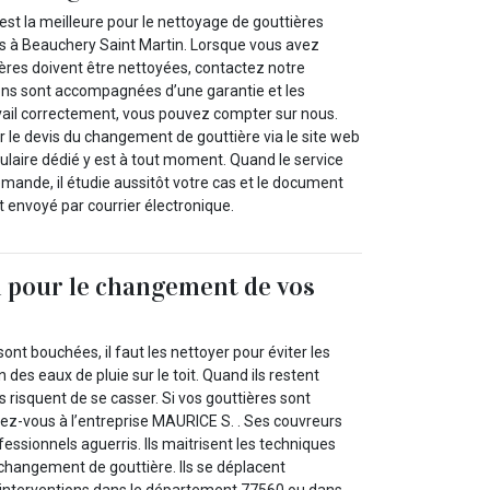
st la meilleure pour le nettoyage de gouttières
s à Beauchery Saint Martin. Lorsque vous avez
ières doivent être nettoyées, contactez notre
ions sont accompagnées d’une garantie et les
avail correctement, vous pouvez compter sur nous.
e devis du changement de gouttière via le site web
mulaire dédié y est à tout moment. Quand le service
demande, il étudie aussitôt votre cas et le document
 envoyé par courrier électronique.
 pour le changement de vos
ont bouchées, il faut les nettoyer pour éviter les
des eaux de pluie sur le toit. Quand ils restent
s risquent de se casser. Si vos gouttières sont
-vous à l’entreprise MAURICE S. . Ses couvreurs
essionnels aguerris. Ils maitrisent les techniques
 changement de gouttière. Ils se déplacent
 interventions dans le département 77560 ou dans