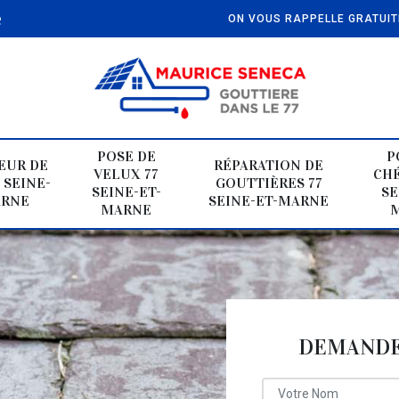
e
ON VOUS RAPPELLE GRATUI
POSE DE
P
EUR DE
RÉPARATION DE
VELUX 77
CHÉ
 SEINE-
GOUTTIÈRES 77
SEINE-ET-
SE
ARNE
SEINE-ET-MARNE
MARNE
DEMANDE 