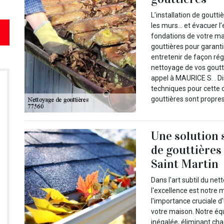
L’installation de goutti
les murs… et évacuer l’
fondations de votre mai
gouttières pour garanti
entretenir de façon rég
nettoyage de vos goutt
appel à MAURICE S. . Di
techniques pour cette o
gouttières sont propres
Une solution 
de gouttière
Saint Martin
Dans l'art subtil du ne
l'excellence est notr
l'importance cruciale d'
votre maison. Notre équ
inégalée, éliminant cha