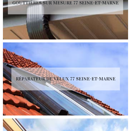
GOUTTIÈRES SUR MESURE 77 SEINE-ET-MARNE
RÉPARATEUR DE VELUX 77 SEINE-ET-MARNE