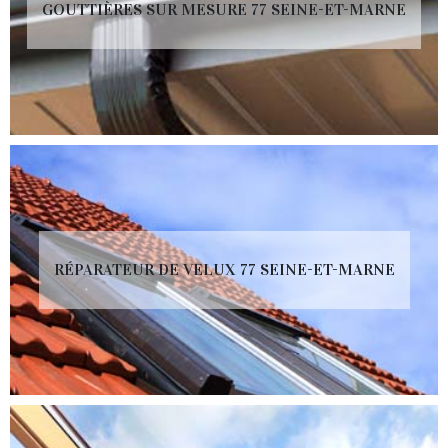
GOUTTIÈRES SUR MESURE 77 SEINE-ET-MARNE
RÉPARATEUR DE VELUX 77 SEINE-ET-MARNE