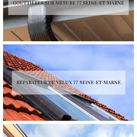
GOUTTIÈRES SUR MESURE 77 SEINE-ET-MARNE
RÉPARATEUR DE VELUX 77 SEINE-ET-MARNE