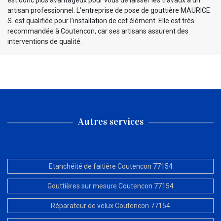
est donc plus avantageux pour vous de laisser les travaux à un
artisan professionnel. L’entreprise de pose de gouttière MAURICE
S. est qualifiée pour l’installation de cet élément. Elle est très
recommandée à Coutencon, car ses artisans assurent des
interventions de qualité.
Autres services
Etanchéité de faitière Coutencon 77154
Gouttières sur mesure Coutencon 77154
Réparateur de velux Coutencon 77154