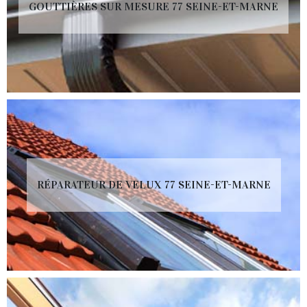
GOUTTIÈRES SUR MESURE 77 SEINE-ET-MARNE
RÉPARATEUR DE VELUX 77 SEINE-ET-MARNE