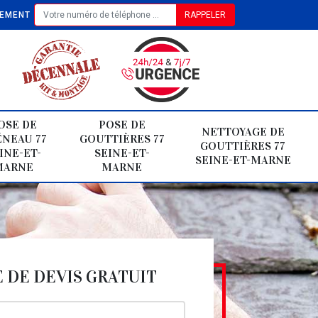
TEMENT
OSE DE
POSE DE
NETTOYAGE DE
NEAU 77
GOUTTIÈRES 77
GOUTTIÈRES 77
INE-ET-
SEINE-ET-
SEINE-ET-MARNE
MARNE
MARNE
DE DEVIS GRATUIT