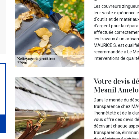
Les couvreurs zingueur
leur vaste expérience 
d'outils et de matériaux
d'argent pour la réparat
effectuée correctement
les travaux à un artisa
MAURICE S. est qualifiée
recommandée à Le Mesn
interventions de qualité
Votre devis d
Mesnil Amelo
Dans le monde du débou
transparence chez MAU
l'honnêteté et de la cla
vous offre des devis d
décrivant chaque aspe
transparence, éliminan
des décisions éclairée