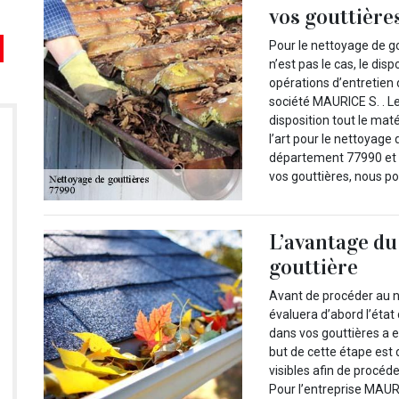
vos gouttière
Pour le nettoyage de gou
n’est pas le cas, le dis
opérations d’entretien 
société MAURICE S. . Le
disposition tout le mat
l’art pour le nettoyage 
département 77990 et l
vos gouttières, nous p
L’avantage du
gouttière
Avant de procéder au n
évaluera d’abord l’état 
dans vos gouttières a 
but de cette étape est 
visibles afin de procéd
Pour l’entreprise MAURI