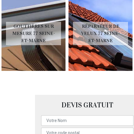
GOUTTIÈRES SUR
RÉPARATEUR DE
MESURE 77 SEINE-
VELUX 77 SEINE-
ET-MARNE
ET-MARNE
DEVIS GRATUIT