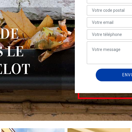
 DE
 LE
ELOT