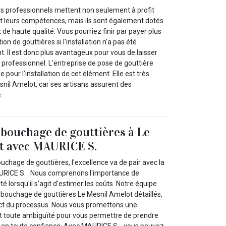
s professionnels mettent non seulement à profit
et leurs compétences, mais ils sont également dotés
 de haute qualité. Vous pourriez finir par payer plus
ion de gouttières si l'installation n'a pas été
. Il est donc plus avantageux pour vous de laisser
n professionnel. L’entreprise de pose de gouttière
 pour l’installation de cet élément. Elle est très
il Amelot, car ses artisans assurent des
.
ébouchage de gouttières à Le
t avec MAURICE S.
chage de gouttières, l'excellence va de pair avec la
RICE S. . Nous comprenons l'importance de
rté lorsqu'il s'agit d'estimer les coûts. Notre équipe
ébouchage de gouttières Le Mesnil Amelot détaillés,
ct du processus. Nous vous promettons une
t toute ambiguïté pour vous permettre de prendre
s en toute confiance. Avec MAURICE S. , vous pouvez