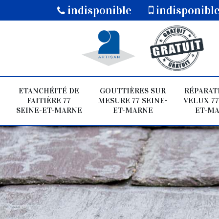
indisponible
indisponibl
ETANCHÉITÉ DE
GOUTTIÈRES SUR
RÉPARAT
FAITIÈRE 77
MESURE 77 SEINE-
VELUX 77
SEINE-ET-MARNE
ET-MARNE
ET-M