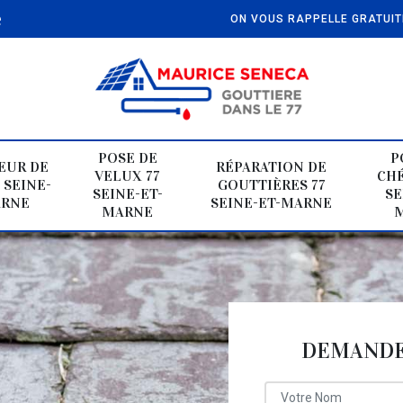
e
ON VOUS RAPPELLE GRATUI
POSE DE
P
EUR DE
RÉPARATION DE
VELUX 77
CHÉ
 SEINE-
GOUTTIÈRES 77
SEINE-ET-
SE
ARNE
SEINE-ET-MARNE
MARNE
DEMANDE 