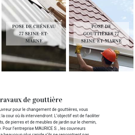
POSE DE CHÉNEAU
POSE DE
77 SEINE-ET-
GOUTTIÈRES 77
MARNE
SEINE-ET-MARNE
travaux de gouttière
vreur pour le changement de gouttières, vous
 cour où ils interviendront. L'objectif est de faciliter
ets, de pierres et de meubles de jardin sur le chemin,
e. Pour l’entreprise MAURICE S. , les couvreurs
era beaucoup plus rapide s’ils ne rencontrent pas