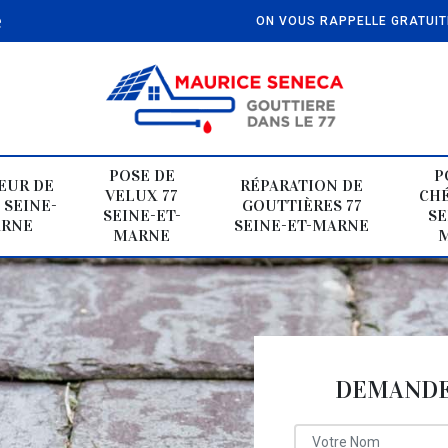
e
ON VOUS RAPPELLE GRATUI
POSE DE
P
EUR DE
RÉPARATION DE
VELUX 77
CHÉ
 SEINE-
GOUTTIÈRES 77
SEINE-ET-
SE
ARNE
SEINE-ET-MARNE
MARNE
DEMANDE 