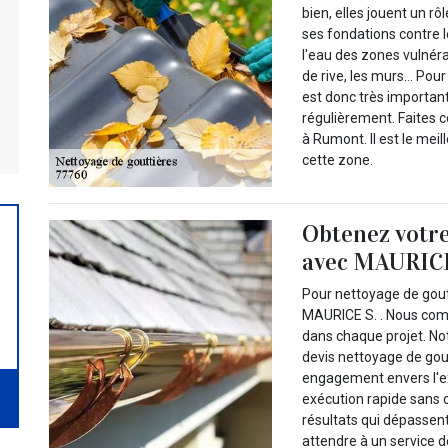
bien, elles jouent un rô
ses fondations contre l
l'eau des zones vulnéra
de rive, les murs… Pour 
est donc très importan
régulièrement. Faites 
à Rumont. Il est le mei
cette zone.
Obtenez votre
avec MAURICE
Pour nettoyage de goutt
MAURICE S. . Nous compr
dans chaque projet. Not
devis nettoyage de gou
engagement envers l'ex
exécution rapide sans c
résultats qui dépassen
attendre à un service d