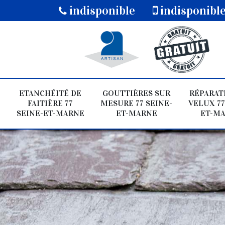
indisponible
indisponibl
ETANCHÉITÉ DE
GOUTTIÈRES SUR
RÉPARAT
FAITIÈRE 77
MESURE 77 SEINE-
VELUX 77
SEINE-ET-MARNE
ET-MARNE
ET-M