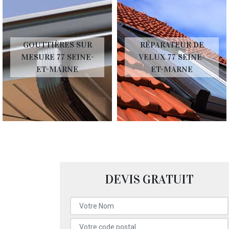
GOUTTIÈRES SUR
RÉPARATEUR DE
MESURE 77 SEINE-
VELUX 77 SEINE-
ET-MARNE
ET-MARNE
DEVIS GRATUIT