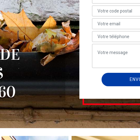
 DE
S
60