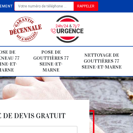
TEMENT
OSE DE
POSE DE
NETTOYAGE DE
NEAU 77
GOUTTIÈRES 77
GOUTTIÈRES 77
INE-ET-
SEINE-ET-
SEINE-ET-MARNE
MARNE
MARNE
DE DEVIS GRATUIT