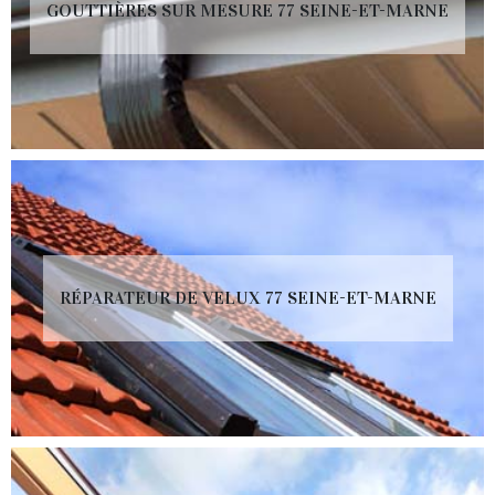
GOUTTIÈRES SUR MESURE 77 SEINE-ET-MARNE
RÉPARATEUR DE VELUX 77 SEINE-ET-MARNE