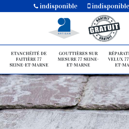
indisponible
indisponibl
ETANCHÉITÉ DE
GOUTTIÈRES SUR
RÉPARAT
FAITIÈRE 77
MESURE 77 SEINE-
VELUX 77
SEINE-ET-MARNE
ET-MARNE
ET-M