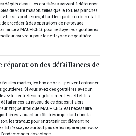
es dégâts d'eau. Les gouttières servent à détourner
bles de votre maison, telles que le toit, les planches
éviter ses problèmes, il faut les garder en bon état. Il
t de procéder à des opérations de nettoyage
confiance à MAURICE S. pour nettoyer vos gouttières
le meilleur couvreur pour le nettoyage de gouttière
e réparation des défaillances de
s feuilles mortes, les bris de bois… peuvent entrainer
gouttières. Si vous avez des gouttières avec un
devez les entretenir régulièrement. En effet, les
défaillances au niveau de ce dispositif alors
vreur zingueur tel que MAURICE S. est nécessaire
gouttières. Jouant un rôle très important dans la
son, les travaux pour entretenir cet élément ne
és. Et n’essayez surtout pas de les réparer par vous-
e l’endommager davantage.