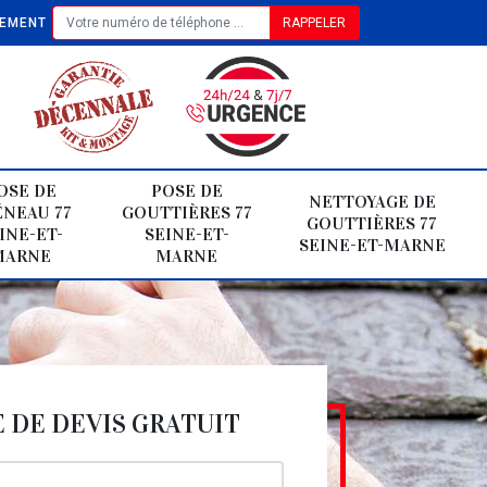
TEMENT
OSE DE
POSE DE
NETTOYAGE DE
NEAU 77
GOUTTIÈRES 77
GOUTTIÈRES 77
INE-ET-
SEINE-ET-
SEINE-ET-MARNE
MARNE
MARNE
DE DEVIS GRATUIT