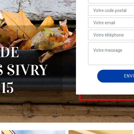
 DE
 SIVRY
15