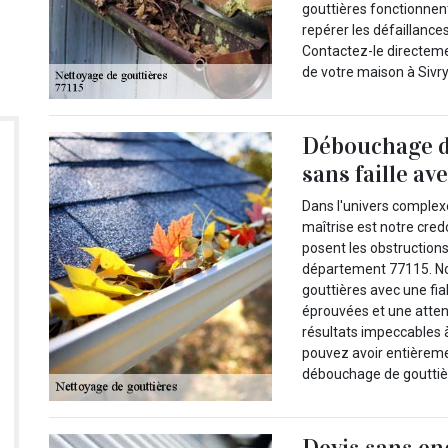
gouttières fonctionne
repérer les défaillance
Contactez-le directeme
de votre maison à Sivry
Débouchage de
sans faille a
Dans l'univers complex
maîtrise est notre cre
posent les obstructions
département 77115. Not
gouttières avec une fia
éprouvées et une atten
résultats impeccables 
pouvez avoir entièrem
débouchage de gouttièr
Devis sans en