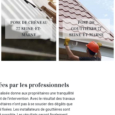
POSE DE CHÉNEAU
POSE DE
77 SEINE-ET-
GOUTTIÈRES 77
MARNE
SEINE-ET-MARNE
lées par les professionnels
ialisée donne aux propriétaires une tranquillité
t de l’intervention. Avec le résultat des travaux
riétaires n'ont pas à se soucier des dégâts que
l fixées. Les installateurs de gouttières sont
é possible. Les résultats seront finalement