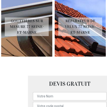
GOUTTIÈRES SUR
RÉPARATEUR DE
MESURE 77 SEINE-
VELUX 77 SEINE-
ET-MARNE
ET-MARNE
DEVIS GRATUIT