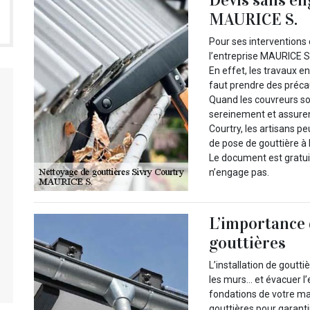
MAURICE S.
Pour ses interventions 
l’entreprise MAURICE S.
En effet, les travaux e
faut prendre des précau
Quand les couvreurs sont
sereinement et assurent
Courtry, les artisans 
de pose de gouttière à 
Le document est gratuit
n’engage pas.
L’importance 
gouttières
L’installation de goutti
les murs… et évacuer l’
fondations de votre mai
gouttières pour garanti