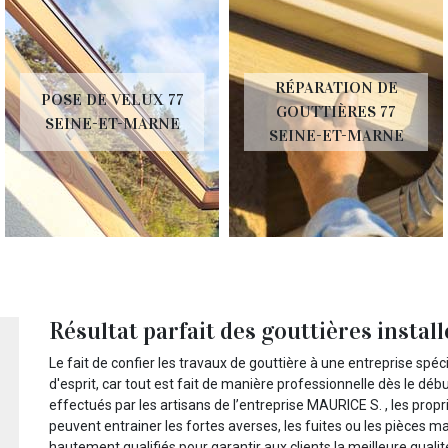
RÉPARATION DE
POSE DE VELUX 77
GOUTTIÈRES 77
SEINE-ET-MARNE
SEINE-ET-MARNE
Résultat parfait des gouttières instal
Le fait de confier les travaux de gouttière à une entreprise spéc
d'esprit, car tout est fait de manière professionnelle dès le débu
effectués par les artisans de l’entreprise MAURICE S. , les prop
peuvent entrainer les fortes averses, les fuites ou les pièces ma
hautement qualifiés pour garantir aux clients la meilleure qualit