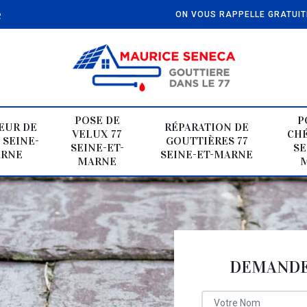
e
ON VOUS RAPPELLE GRATUI
POSE DE
P
EUR DE
RÉPARATION DE
VELUX 77
CHÉ
 SEINE-
GOUTTIÈRES 77
SEINE-ET-
SE
ARNE
SEINE-ET-MARNE
MARNE
DEMANDE 