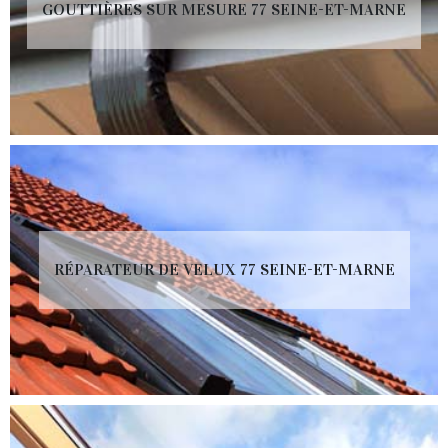
GOUTTIÈRES SUR MESURE 77 SEINE-ET-MARNE
RÉPARATEUR DE VELUX 77 SEINE-ET-MARNE