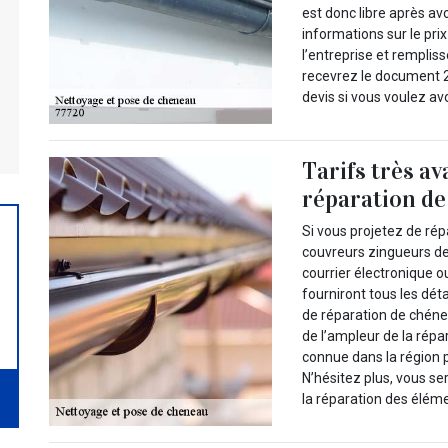
est donc libre après avo
informations sur le prix
l’entreprise et rempli
recevrez le document 2
devis si vous voulez av
Tarifs très a
réparation d
Si vous projetez de ré
couvreurs zingueurs de 
courrier électronique o
fourniront tous les déta
de réparation de chéne
de l’ampleur de la répar
connue dans la région p
N’hésitez plus, vous se
la réparation des éléme