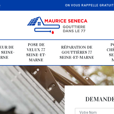
e
ON VOUS RAPPELLE GRATUI
POSE DE
P
EUR DE
RÉPARATION DE
VELUX 77
CHÉ
 SEINE-
GOUTTIÈRES 77
SEINE-ET-
SE
ARNE
SEINE-ET-MARNE
MARNE
DEMANDE 