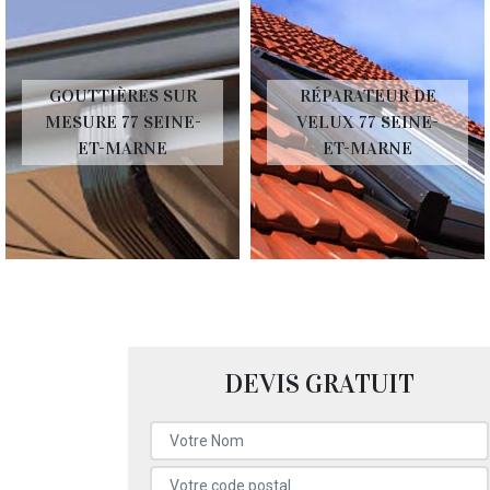
GOUTTIÈRES SUR
RÉPARATEUR DE
MESURE 77 SEINE-
VELUX 77 SEINE-
ET-MARNE
ET-MARNE
DEVIS GRATUIT