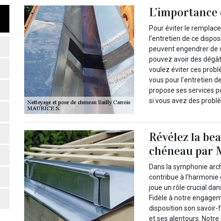
L’importance 
Pour éviter le remplac
l’entretien de ce dispos
peuvent engendrer de d
pouvez avoir des dégâts
voulez éviter ces prob
vous pour l’entretien de
propose ses services p
si vous avez des probl
Révélez la bea
chéneau par M
Dans la symphonie arc
contribue à l'harmonie 
joue un rôle crucial dan
Fidèle à notre engagem
disposition son savoir-
et ses alentours. Notre