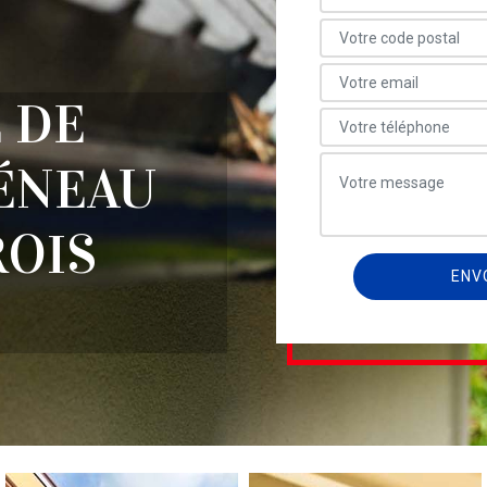
 DE
ÉNEAU
ROIS