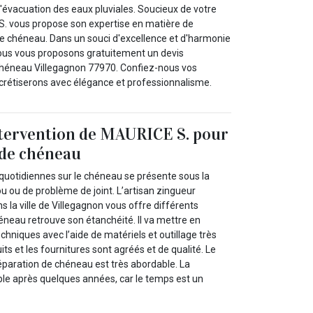
'évacuation des eaux pluviales. Soucieux de votre
S. vous propose son expertise en matière de
e chéneau. Dans un souci d'excellence et d'harmonie
ous vous proposons gratuitement un devis
chéneau Villegagnon 77970. Confiez-nous vos
ncrétiserons avec élégance et professionnalisme.
intervention de MAURICE S. pour
 de chéneau
 quotidiennes sur le chéneau se présente sous la
ou ou de problème de joint. L’artisan zingueur
s la ville de Villegagnon vous offre différents
éneau retrouve son étanchéité. Il va mettre en
chniques avec l’aide de matériels et outillage très
ts et les fournitures sont agréés et de qualité. Le
éparation de chéneau est très abordable. La
ble après quelques années, car le temps est un