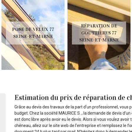
RÉPARATION DE
POSE DE VELUX 77
GOUTTIÈRES 77
SEINE-ET-MARNE
SEINE-ET-MARNE
Estimation du prix de réparation de 
Grâce au devis des travaux de la part d’un professionnel, vous
budget. Chez la société MAURICE S. , la demande de devis d’u
est donc libre après avoir eu le devis. Alors si vous voulez avoir 
chéneau, allez sur le site web de l’entreprise et remplissez le
document 24 h plus tard par mail. N’hésitez donc à demander le 