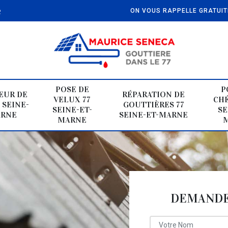
e
ON VOUS RAPPELLE GRATUI
POSE DE
P
EUR DE
RÉPARATION DE
VELUX 77
CHÉ
 SEINE-
GOUTTIÈRES 77
SEINE-ET-
SE
ARNE
SEINE-ET-MARNE
MARNE
DEMANDE 