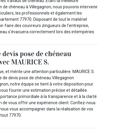
 les travaux de chéneau. Étant la meilleure
on de chéneau à Villegagnon, nous pouvons intervenir
ticuliers, les professionnels et également les
épartement 77970. Disposant de tout le matériel
ir-faire des couvreurs zingueurs de l’entreprise,
’eau s’évacuera correctement lors des intempéries.
 devis pose de chéneau
avec MAURICE S.
e, et mérite une attention particulière. MAURICE S.
e de devis pose de chéneau Villegagnon
gnon, notre équipe se tient à votre disposition pour
vous fournir une estimation précise et détaillée.
ortance primordiale à la transparence et à la clarté
 de vous offrir une expérience client. Confiez-nous
z-nous vous accompagner dans la réalisation de vos
s tout 77970.