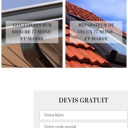
GOUTTIÈRES SUR
RÉPARATEUR DE
MESURE 77 SEINE-
VELUX 77 SEINE-
ET-MARNE
ET-MARNE
DEVIS GRATUIT