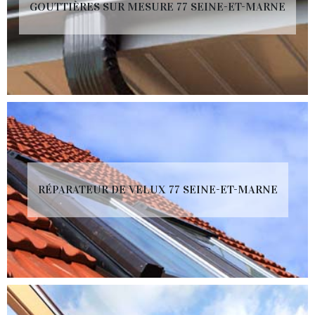
GOUTTIÈRES SUR MESURE 77 SEINE-ET-MARNE
RÉPARATEUR DE VELUX 77 SEINE-ET-MARNE