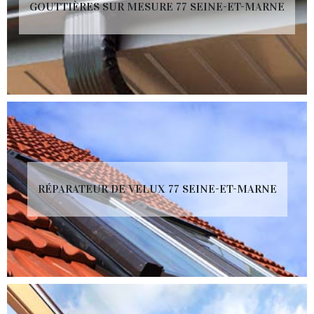
GOUTTIÈRES SUR MESURE 77 SEINE-ET-MARNE
RÉPARATEUR DE VELUX 77 SEINE-ET-MARNE