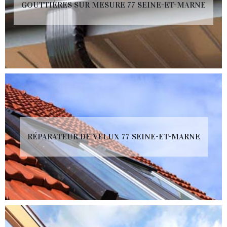
GOUTTIÈRES SUR MESURE 77 SEINE-ET-MARNE
RÉPARATEUR DE VELUX 77 SEINE-ET-MARNE