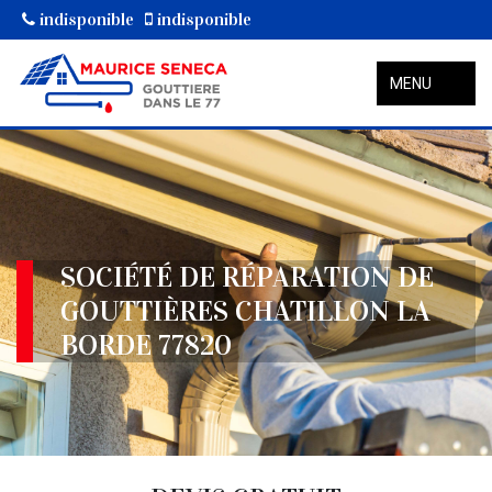
indisponible
indisponible
MENU
SOCIÉTÉ DE RÉPARATION DE
GOUTTIÈRES CHATILLON LA
BORDE 77820