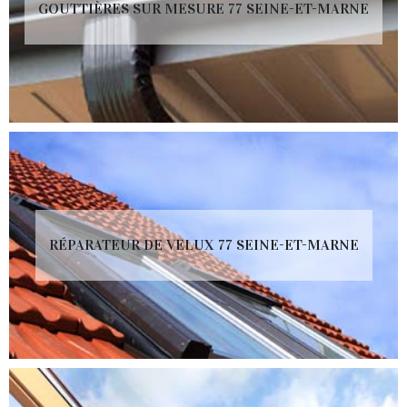
GOUTTIÈRES SUR MESURE 77 SEINE-ET-MARNE
RÉPARATEUR DE VELUX 77 SEINE-ET-MARNE