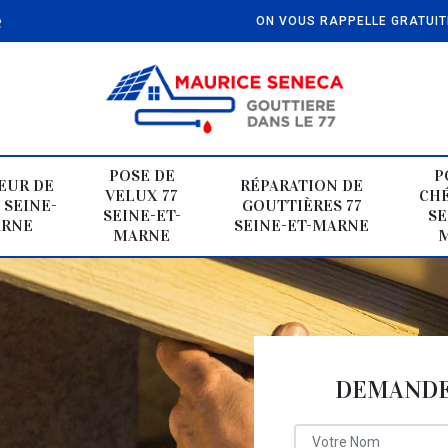
e
ON VOUS RAPPELLE GRATUI
POSE DE
P
EUR DE
RÉPARATION DE
VELUX 77
CHÉ
 SEINE-
GOUTTIÈRES 77
SEINE-ET-
SE
ARNE
SEINE-ET-MARNE
MARNE
DEMANDE 