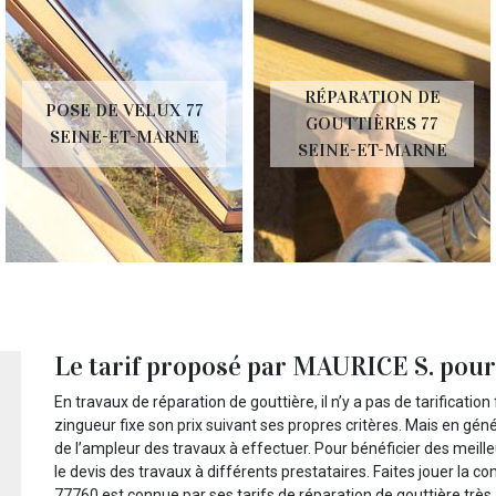
RÉPARATION DE
POSE DE VELUX 77
GOUTTIÈRES 77
SEINE-ET-MARNE
SEINE-ET-MARNE
Le tarif proposé par MAURICE S. pour 
En travaux de réparation de gouttière, il n’y a pas de tarificati
zingueur fixe son prix suivant ses propres critères. Mais en géné
de l’ampleur des travaux à effectuer. Pour bénéficier des meill
le devis des travaux à différents prestataires. Faites jouer la c
77760 est connue par ses tarifs de réparation de gouttière très