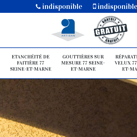
indisponible
indisponibl
ETANCHÉITÉ DE
GOUTTIÈRES SUR
RÉPARAT
FAITIÈRE 77
MESURE 77 SEINE-
VELUX 77
SEINE-ET-MARNE
ET-MARNE
ET-M