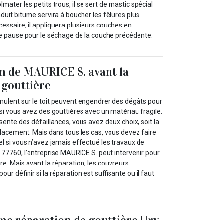
lmater les petits trous, il se sert de mastic spécial
nduit bitume servira à boucher les fêlures plus
cessaire, il appliquera plusieurs couches en
e pause pour le séchage de la couche précédente.
n de MAURICE S. avant la
 gouttière
mulent sur le toit peuvent engendrer des dégâts pour
 si vous avez des gouttières avec un matériau fragile.
ente des défaillances, vous avez deux choix, soit la
placement. Mais dans tous les cas, vous devez faire
l si vous n’avez jamais effectué les travaux de
e 77760, l’entreprise MAURICE S. peut intervenir pour
ère. Mais avant la réparation, les couvreurs
pour définir si la réparation est suffisante ou il faut
une réparation de gouttière Ury