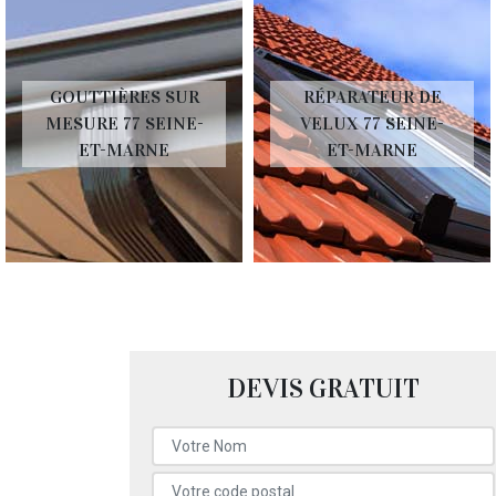
GOUTTIÈRES SUR
RÉPARATEUR DE
MESURE 77 SEINE-
VELUX 77 SEINE-
ET-MARNE
ET-MARNE
DEVIS GRATUIT