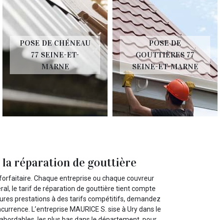
POSE DE CHÉNEAU
POSE DE
77 SEINE-ET-
GOUTTIÈRES 77
MARNE
SEINE-ET-MARNE
la réparation de gouttière
on forfaitaire. Chaque entreprise ou chaque couvreur
ral, le tarif de réparation de gouttière tient compte
eures prestations à des tarifs compétitifs, demandez
oncurrence. L’entreprise MAURICE S. sise à Ury dans le
 abordables, les plus bas dans le département, pour