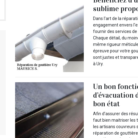
sublime prop
Dans l'art de la répara
engagement envers l'ex
fournir des services de
Chaque détail, du moindr
même rigueur méticuleus
épreuve pour votre gout
sont justes et transpa
à Ury.
Un bon fonct
d’évacuation 
bon état
Afin d’assurer des résul
faut bien maitriser les 
les artisans couvreurs
réparation de gouttière