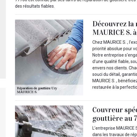
des résultats fiables.
Découvrez la 
MAURICE S. à
Chez MAURICE S. , l'exc
priorité absolue pour v
Notre entreprise s'enga
d'une qualité fiable, 
envers nos clients. Ch
souci du détail, garan
MAURICE S. , bénéficiez
restaurée à la perfectio
Couvreur spéc
gouttière au 
L’entreprise MAURICE S
dans les travaux de répa