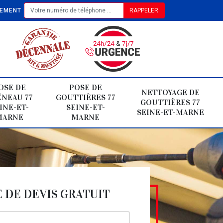
TEMENT
OSE DE
POSE DE
NETTOYAGE DE
NEAU 77
GOUTTIÈRES 77
GOUTTIÈRES 77
INE-ET-
SEINE-ET-
SEINE-ET-MARNE
MARNE
MARNE
DE DEVIS GRATUIT