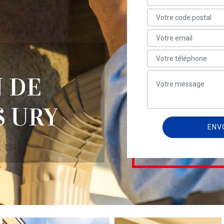
 DE
S URY