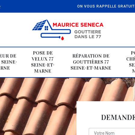
e
ON VOUS RAPPELLE GRATUI
POSE DE
P
EUR DE
RÉPARATION DE
VELUX 77
CHÉ
 SEINE-
GOUTTIÈRES 77
SEINE-ET-
SE
ARNE
SEINE-ET-MARNE
MARNE
DEMANDE 