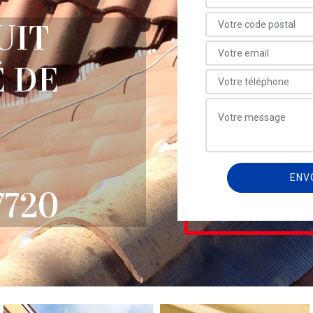
UIT
 DE
7720