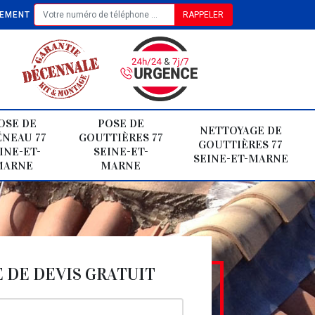
TEMENT
OSE DE
POSE DE
NETTOYAGE DE
NEAU 77
GOUTTIÈRES 77
GOUTTIÈRES 77
INE-ET-
SEINE-ET-
SEINE-ET-MARNE
MARNE
MARNE
DE DEVIS GRATUIT