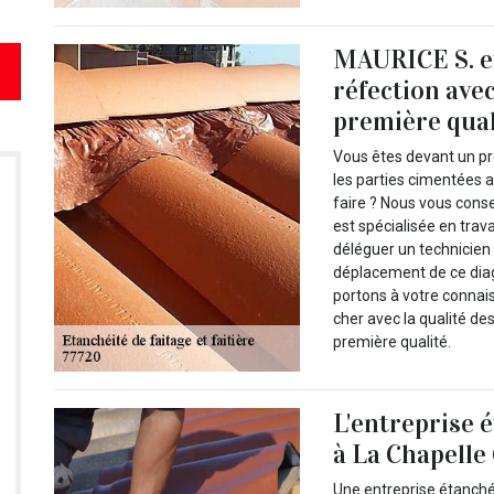
MAURICE S. ef
réfection ave
première qual
Vous êtes devant un p
les parties cimentées 
faire ? Nous vous cons
est spécialisée en tra
déléguer un technicien 
déplacement de ce diag
portons à votre connai
cher avec la qualité de
première qualité.
L'entreprise é
à La Chapelle
Une entreprise étanchéi