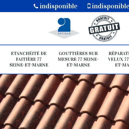
indisponible
indisponibl
ETANCHÉITÉ DE
GOUTTIÈRES SUR
RÉPARAT
FAITIÈRE 77
MESURE 77 SEINE-
VELUX 77
SEINE-ET-MARNE
ET-MARNE
ET-M