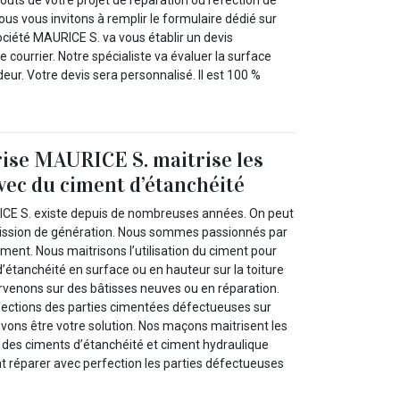
us vous invitons à remplir le formulaire dédié sur
ociété MAURICE S. va vous établir un devis
 courrier. Notre spécialiste va évaluer la surface
deur. Votre devis sera personnalisé. Il est 100 %
ise MAURICE S. maitrise les
vec du ciment d’étanchéité
ICE S. existe depuis de nombreuses années. On peut
ssion de génération. Nous sommes passionnés par
iment. Nous maitrisons l’utilisation du ciment pour
’étanchéité en surface ou en hauteur sur la toiture
rvenons sur des bâtisses neuves ou en réparation.
éfections des parties cimentées défectueuses sur
vons être votre solution. Nos maçons maitrisent les
n des ciments d’étanchéité et ciment hydraulique
nt réparer avec perfection les parties défectueuses