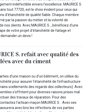
gement indéfectible envers l'excellence. MAURICE S.
dans tout 77720, est le choix évident pour ceux qui
ons d'étanchéité de qualité fiable. Chaque membre
mé par la passion du métier et la volonté de
de nos clients. Avec MAURICE S. , bénéficiez d'une
pe de votre projet d'étanchéité de faitage et
s demander un devis !
RICE S. refait avec qualité des
dées avec du ciment
ties d’une maison ou d’un bâtiment, on utilise du
nchéité pour assurer l’étanchéité de l’infrastructure
rrains scellements des regards des collecteurs). Avec
mentées s’effritent pour diverses raisons prises mal
ectuer des travaux de réparation. Pour des
, contactez l’artisan maçon MAURICE S. . Avec ses
 assurera avec brio les réfections de vos parties