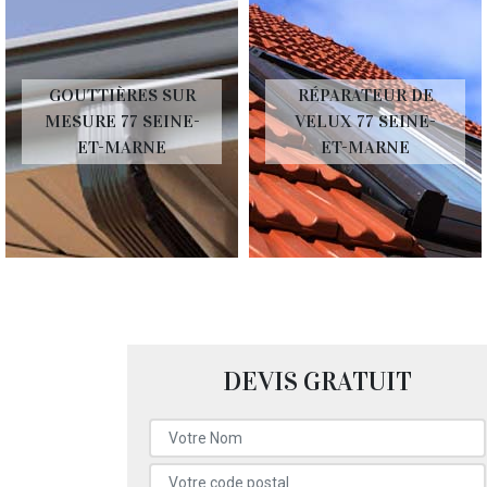
GOUTTIÈRES SUR
RÉPARATEUR DE
MESURE 77 SEINE-
VELUX 77 SEINE-
ET-MARNE
ET-MARNE
DEVIS GRATUIT