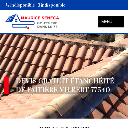
indisponible
indisponible
MENU
DEVIS GRATUIT ÉTANCHÉITÉ
DE FAITIÈRE VILBERT 77540