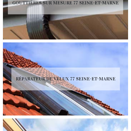
GOUTTIÈRES SUR MESURE 77 SEINE-ET-MARNE
RÉPARATEUR DE VELUX 77 SEINE-ET-MARNE