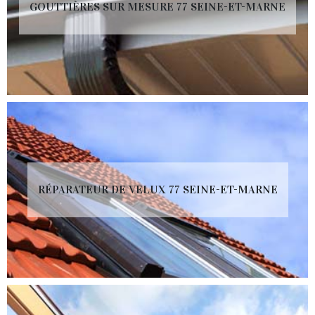
GOUTTIÈRES SUR MESURE 77 SEINE-ET-MARNE
RÉPARATEUR DE VELUX 77 SEINE-ET-MARNE