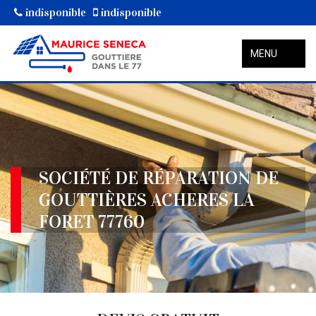
indisponible
indisponible
MENU
SOCIÉTÉ DE RÉPARATION DE
GOUTTIÈRES ACHERES LA
FORET 77760